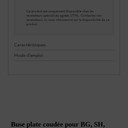
Ce produit est uniquement disponible chez les
revendeurs spécialisés agréés STIHL. Contactez nos
revendeurs, ils vous informeront sur la disponibilité de ce
produit.
Caractéristques
Mode d'emploi
Buse plate coudée pour BG, SH,