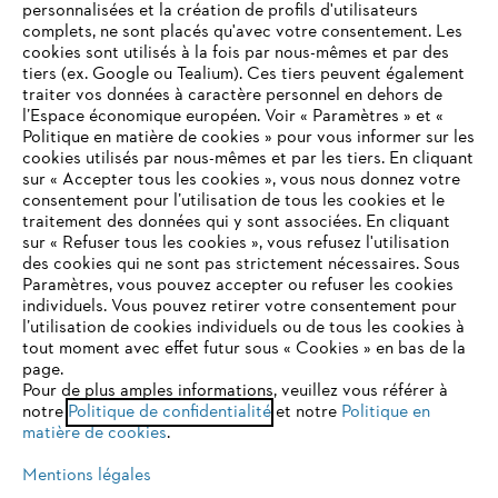
personnalisées et la création de profils d'utilisateurs
complets, ne sont placés qu'avec votre consentement. Les
L'Entreprise
cookies sont utilisés à la fois par nous-mêmes et par des
tiers (ex. Google ou Tealium). Ces tiers peuvent également
traiter vos données à caractère personnel en dehors de
l’Espace économique européen. Voir « Paramètres » et «
STIHL FAQ
Politique en matière de cookies » pour vous informer sur les
cookies utilisés par nous-mêmes et par les tiers. En cliquant
sur « Accepter tous les cookies », vous nous donnez votre
consentement pour l’utilisation de tous les cookies et le
VOTRE NAVIGATEUR INTERNET
traitement des données qui y sont associées. En cliquant
Contact
N'EST PLUS PRIS EN CHARGE
sur « Refuser tous les cookies », vous refusez l'utilisation
des cookies qui ne sont pas strictement nécessaires. Sous
Paramètres, vous pouvez accepter ou refuser les cookies
individuels. Vous pouvez retirer votre consentement pour
Vous utilisez un navigateur Internet que nous ne prenons plus
l’utilisation de cookies individuels ou de tous les cookies à
en charge, et certaines fonctionnalités de notre site ne
tout moment avec effet futur sous « Cookies » en bas de la
Politique de protection des données
peuvent fonctionner correctement. Pour une utilisation
page.
optimale de notre site, nous vous recommandons de passer à
Pour de plus amples informations, veuillez vous référer à
Mentions légales
Utilisation des cookies
notre
l'un des navigateurs suivants :
Politique de confidentialité
et notre
Politique en
matière de cookies
.
Informations juridiques
Mentions légales