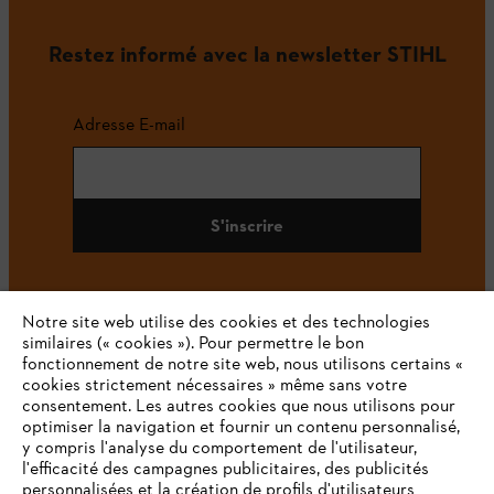
Restez informé avec la newsletter STIHL
Adresse E-mail
S'inscrire
Notre site web utilise des cookies et des technologies
#STIHL
similaires (« cookies »). Pour permettre le bon
fonctionnement de notre site web, nous utilisons certains «
cookies strictement nécessaires » même sans votre
consentement. Les autres cookies que nous utilisons pour
optimiser la navigation et fournir un contenu personnalisé,
y compris l'analyse du comportement de l'utilisateur,
l'efficacité des campagnes publicitaires, des publicités
personnalisées et la création de profils d'utilisateurs