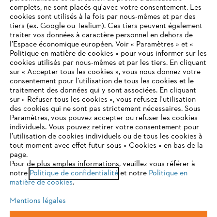
complets, ne sont placés qu'avec votre consentement. Les
L'Entreprise
cookies sont utilisés à la fois par nous-mêmes et par des
tiers (ex. Google ou Tealium). Ces tiers peuvent également
traiter vos données à caractère personnel en dehors de
l’Espace économique européen. Voir « Paramètres » et «
STIHL FAQ
Politique en matière de cookies » pour vous informer sur les
cookies utilisés par nous-mêmes et par les tiers. En cliquant
sur « Accepter tous les cookies », vous nous donnez votre
consentement pour l’utilisation de tous les cookies et le
VOTRE NAVIGATEUR INTERNET
traitement des données qui y sont associées. En cliquant
Contact
N'EST PLUS PRIS EN CHARGE
sur « Refuser tous les cookies », vous refusez l'utilisation
des cookies qui ne sont pas strictement nécessaires. Sous
Paramètres, vous pouvez accepter ou refuser les cookies
individuels. Vous pouvez retirer votre consentement pour
Vous utilisez un navigateur Internet que nous ne prenons plus
l’utilisation de cookies individuels ou de tous les cookies à
en charge, et certaines fonctionnalités de notre site ne
tout moment avec effet futur sous « Cookies » en bas de la
Politique de protection des données
peuvent fonctionner correctement. Pour une utilisation
page.
optimale de notre site, nous vous recommandons de passer à
Pour de plus amples informations, veuillez vous référer à
Mentions légales
Utilisation des cookies
notre
l'un des navigateurs suivants :
Politique de confidentialité
et notre
Politique en
matière de cookies
.
Informations juridiques
Mentions légales
firefox
chrome