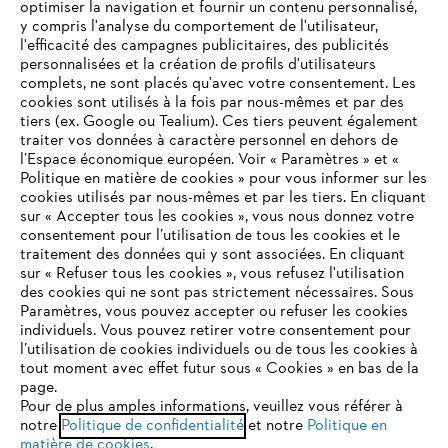
optimiser la navigation et fournir un contenu personnalisé,
y compris l'analyse du comportement de l'utilisateur,
l'efficacité des campagnes publicitaires, des publicités
personnalisées et la création de profils d'utilisateurs
complets, ne sont placés qu'avec votre consentement. Les
L'Entreprise
cookies sont utilisés à la fois par nous-mêmes et par des
tiers (ex. Google ou Tealium). Ces tiers peuvent également
traiter vos données à caractère personnel en dehors de
l’Espace économique européen. Voir « Paramètres » et «
STIHL FAQ
Politique en matière de cookies » pour vous informer sur les
cookies utilisés par nous-mêmes et par les tiers. En cliquant
sur « Accepter tous les cookies », vous nous donnez votre
consentement pour l’utilisation de tous les cookies et le
VOTRE NAVIGATEUR INTERNET
traitement des données qui y sont associées. En cliquant
Contact
N'EST PLUS PRIS EN CHARGE
sur « Refuser tous les cookies », vous refusez l'utilisation
des cookies qui ne sont pas strictement nécessaires. Sous
Paramètres, vous pouvez accepter ou refuser les cookies
individuels. Vous pouvez retirer votre consentement pour
Vous utilisez un navigateur Internet que nous ne prenons plus
l’utilisation de cookies individuels ou de tous les cookies à
en charge, et certaines fonctionnalités de notre site ne
tout moment avec effet futur sous « Cookies » en bas de la
Politique de protection des données
peuvent fonctionner correctement. Pour une utilisation
page.
optimale de notre site, nous vous recommandons de passer à
Pour de plus amples informations, veuillez vous référer à
Mentions légales
Utilisation des cookies
notre
l'un des navigateurs suivants :
Politique de confidentialité
et notre
Politique en
matière de cookies
.