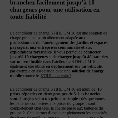
branchez facilement jusqu’à 10
chargeurs pour une utilisation en
toute fiabilité
Le contrôleur de charge STIHL CM 10 est une solution de
charge pratique, particulièrement adaptée
aux
professionnels de l’aménagement des jardins et espaces
paysagers, aux entreprises communales et aux
exploitations forestières
. Il vous permet de
connecter
jusqu’à 10 chargeurs
et de
charger jusqu’à 40 batteries
sur un seul fusible
dans l’atelier. Le STIHL CM 10 peut
également être utilisé
en déplacement sur un véhicule
,
par exemple en association avec une
solution de charge
mobile
comme le
STIHL bott vario3
.
Le contrôleur de charge STIHL CM 10 est muni de
10
prises réparties en deux groupes de 5
. Les
batteries
sont chargées selon un principe simple
: dès que toutes
les batteries connectées aux prises du groupe 1 sont
complètement chargées, la charge passe aux batteries du
groupe 2. Cela permet d’exploiter pleinement les capacités
de charge disponibles, que ce soit dans l’atelier ou sur le