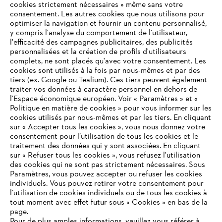
cookies strictement nécessaires » même sans votre
consentement. Les autres cookies que nous utilisons pour
optimiser la navigation et fournir un contenu personnalisé,
y compris l'analyse du comportement de l'utilisateur,
l'efficacité des campagnes publicitaires, des publicités
personnalisées et la création de profils d'utilisateurs
complets, ne sont placés qu'avec votre consentement. Les
L'Entreprise
cookies sont utilisés à la fois par nous-mêmes et par des
tiers (ex. Google ou Tealium). Ces tiers peuvent également
traiter vos données à caractère personnel en dehors de
l’Espace économique européen. Voir « Paramètres » et «
STIHL FAQ
Politique en matière de cookies » pour vous informer sur les
cookies utilisés par nous-mêmes et par les tiers. En cliquant
sur « Accepter tous les cookies », vous nous donnez votre
consentement pour l’utilisation de tous les cookies et le
VOTRE NAVIGATEUR INTERNET
traitement des données qui y sont associées. En cliquant
Contact
N'EST PLUS PRIS EN CHARGE
sur « Refuser tous les cookies », vous refusez l'utilisation
des cookies qui ne sont pas strictement nécessaires. Sous
Paramètres, vous pouvez accepter ou refuser les cookies
individuels. Vous pouvez retirer votre consentement pour
Vous utilisez un navigateur Internet que nous ne prenons plus
l’utilisation de cookies individuels ou de tous les cookies à
en charge, et certaines fonctionnalités de notre site ne
tout moment avec effet futur sous « Cookies » en bas de la
Politique de protection des données
peuvent fonctionner correctement. Pour une utilisation
page.
optimale de notre site, nous vous recommandons de passer à
Pour de plus amples informations, veuillez vous référer à