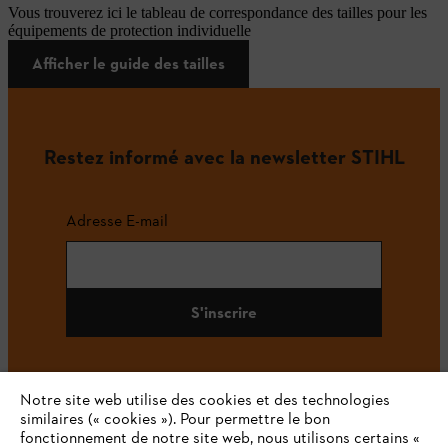
Vous trouverez ici le tableau de correspondance des tailles pour les
équipements de protection individuelle
Afficher le guide des tailles
Restez informé avec la newsletter STIHL
Adresse E-mail
S'inscrire
Notre site web utilise des cookies et des technologies
#STIHL
similaires (« cookies »). Pour permettre le bon
fonctionnement de notre site web, nous utilisons certains «