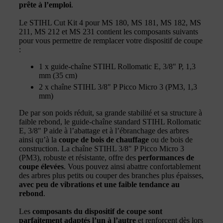
prête à l’emploi
.
Le STIHL Cut Kit 4 pour MS 180, MS 181, MS 182, MS
211, MS 212 et MS 231 contient les composants suivants
pour vous permettre de remplacer votre dispositif de coupe
:
1 x guide-chaîne STIHL Rollomatic E, 3/8" P, 1,3
mm (35 cm)
2 x chaîne STIHL 3/8" P Picco Micro 3 (PM3, 1,3
mm)
De par son poids réduit, sa grande stabilité et sa structure à
faible rebond, le guide-chaîne standard STIHL Rollomatic
E, 3/8" P aide à l’abattage et à l’ébranchage des arbres
ainsi qu’à la
coupe de bois de chauffage
ou de bois de
construction. La chaîne STIHL 3/8" P Picco Micro 3
(PM3), robuste et résistante, offre des
performances de
coupe élevées
. Vous pouvez ainsi abattre confortablement
des arbres plus petits ou couper des branches plus épaisses,
avec peu de vibrations et une faible tendance au
rebond
.
Les
composants du dispositif de coupe sont
parfaitement adaptés l’un à l’autre
et renforcent dès lors