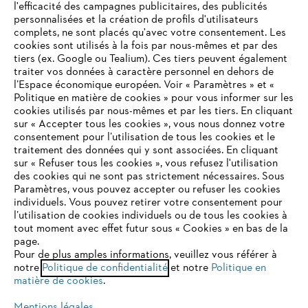
l'efficacité des campagnes publicitaires, des publicités
personnalisées et la création de profils d'utilisateurs
complets, ne sont placés qu'avec votre consentement. Les
L'Entreprise
cookies sont utilisés à la fois par nous-mêmes et par des
tiers (ex. Google ou Tealium). Ces tiers peuvent également
traiter vos données à caractère personnel en dehors de
l’Espace économique européen. Voir « Paramètres » et «
STIHL FAQ
Politique en matière de cookies » pour vous informer sur les
cookies utilisés par nous-mêmes et par les tiers. En cliquant
sur « Accepter tous les cookies », vous nous donnez votre
consentement pour l’utilisation de tous les cookies et le
VOTRE NAVIGATEUR INTERNET
traitement des données qui y sont associées. En cliquant
Contact
N'EST PLUS PRIS EN CHARGE
sur « Refuser tous les cookies », vous refusez l'utilisation
des cookies qui ne sont pas strictement nécessaires. Sous
Paramètres, vous pouvez accepter ou refuser les cookies
individuels. Vous pouvez retirer votre consentement pour
Vous utilisez un navigateur Internet que nous ne prenons plus
l’utilisation de cookies individuels ou de tous les cookies à
en charge, et certaines fonctionnalités de notre site ne
tout moment avec effet futur sous « Cookies » en bas de la
Politique de protection des données
peuvent fonctionner correctement. Pour une utilisation
page.
optimale de notre site, nous vous recommandons de passer à
Pour de plus amples informations, veuillez vous référer à
Mentions légales
Utilisation des cookies
notre
l'un des navigateurs suivants :
Politique de confidentialité
et notre
Politique en
matière de cookies
.
Informations juridiques
Mentions légales