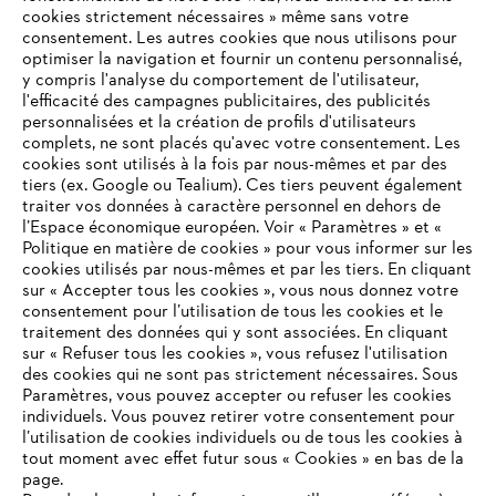
cookies strictement nécessaires » même sans votre
consentement. Les autres cookies que nous utilisons pour
optimiser la navigation et fournir un contenu personnalisé,
y compris l'analyse du comportement de l'utilisateur,
l'efficacité des campagnes publicitaires, des publicités
personnalisées et la création de profils d'utilisateurs
complets, ne sont placés qu'avec votre consentement. Les
L'Entreprise
cookies sont utilisés à la fois par nous-mêmes et par des
tiers (ex. Google ou Tealium). Ces tiers peuvent également
traiter vos données à caractère personnel en dehors de
l’Espace économique européen. Voir « Paramètres » et «
STIHL FAQ
Politique en matière de cookies » pour vous informer sur les
cookies utilisés par nous-mêmes et par les tiers. En cliquant
sur « Accepter tous les cookies », vous nous donnez votre
consentement pour l’utilisation de tous les cookies et le
VOTRE NAVIGATEUR INTERNET
traitement des données qui y sont associées. En cliquant
Contact
N'EST PLUS PRIS EN CHARGE
sur « Refuser tous les cookies », vous refusez l'utilisation
des cookies qui ne sont pas strictement nécessaires. Sous
Paramètres, vous pouvez accepter ou refuser les cookies
individuels. Vous pouvez retirer votre consentement pour
Vous utilisez un navigateur Internet que nous ne prenons plus
l’utilisation de cookies individuels ou de tous les cookies à
en charge, et certaines fonctionnalités de notre site ne
tout moment avec effet futur sous « Cookies » en bas de la
Politique de protection des données
peuvent fonctionner correctement. Pour une utilisation
page.