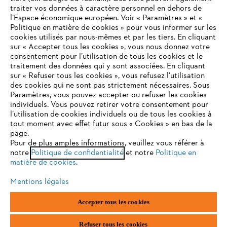
traiter vos données à caractère personnel en dehors de
l’Espace économique européen. Voir « Paramètres » et «
STIHL FAQ
Politique en matière de cookies » pour vous informer sur les
cookies utilisés par nous-mêmes et par les tiers. En cliquant
sur « Accepter tous les cookies », vous nous donnez votre
consentement pour l’utilisation de tous les cookies et le
VOTRE NAVIGATEUR INTERNET
traitement des données qui y sont associées. En cliquant
Contact
N'EST PLUS PRIS EN CHARGE
sur « Refuser tous les cookies », vous refusez l'utilisation
des cookies qui ne sont pas strictement nécessaires. Sous
Paramètres, vous pouvez accepter ou refuser les cookies
individuels. Vous pouvez retirer votre consentement pour
Vous utilisez un navigateur Internet que nous ne prenons plus
l’utilisation de cookies individuels ou de tous les cookies à
en charge, et certaines fonctionnalités de notre site ne
tout moment avec effet futur sous « Cookies » en bas de la
Politique de protection des données
peuvent fonctionner correctement. Pour une utilisation
page.
optimale de notre site, nous vous recommandons de passer à
Pour de plus amples informations, veuillez vous référer à
Mentions légales
Utilisation des cookies
notre
l'un des navigateurs suivants :
Politique de confidentialité
et notre
Politique en
matière de cookies
.
Informations juridiques
Mentions légales
firefox
chrome
Accepter tous les cookies
ANDREAS STIHL NV, Veurtstraat 117, 2870 Puurs-Sint-Amands,
België/Belgique
safari
edge
VAT Number: BE 0427.714.768
Refuser tous les cookies