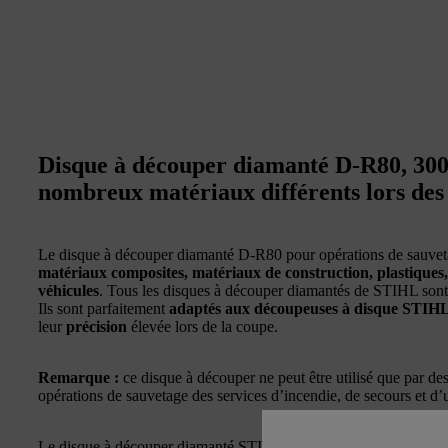
Disque à découper diamanté D-R80, 30
nombreux matériaux différents lors des
Le disque à découper diamanté D-R80 pour opérations de sauvet
matériaux composites, matériaux de construction, plastiques,
véhicules
. Tous les disques à découper diamantés de STIHL son
Ils sont parfaitement
adaptés aux découpeuses à disque STIH
leur
précision
élevée lors de la coupe.
Remarque :
ce disque à découper ne peut être utilisé que par d
opérations de sauvetage des services d’incendie, de secours et d’
Le disque à découper diamanté STIHL D-R80, d’un diamètre de 