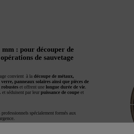
0 mm : pour découper de
 opérations de sauvetage
age convient à la
découpe de métaux,
 verre, panneaux solaires ainsi que pièces de
t
robustes
et offrent une
longue durée de vie
.
L
et séduisent par leur
puissance de coupe
et
es professionnels spécialement formés aux
urgence.
300 mm, est compatible avec les découpeuses à