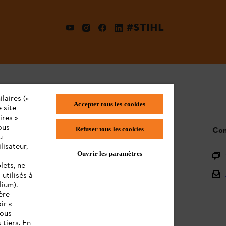
#STIHL
laires («
Accepter tous les cookies
 site
ires »
ous
STIHL FAQ
Con
Refuser tous les cookies
u
lisateur,
Ouvrir les paramètres
L'Enregistrement
lets, ne
L'Assortiment
utilisés à
lium).
Batteries et Matériel Électrique
ère
ir «
Notices d'emploi
vous
 tiers. En