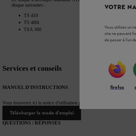
disque suivantes :
VOTRE NA
TS 410
TS 480i
Vous utilisez un 
TSA 300
site ne peuvent f
de passer à l'un d
Services et conseils
firefox
MANUEL D'INSTRUCTIONS
Vous trouverez ici la notice d'utilisation pour ce produit STIHL
Télécharger le mode d'emploi
QUESTIONS / RÉPONSES