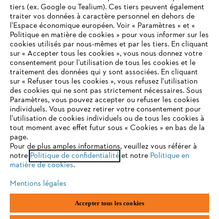
tiers (ex. Google ou Tealium). Ces tiers peuvent également
traiter vos données à caractère personnel en dehors de
l’Espace économique européen. Voir « Paramètres » et «
STIHL FAQ
Politique en matière de cookies » pour vous informer sur les
cookies utilisés par nous-mêmes et par les tiers. En cliquant
sur « Accepter tous les cookies », vous nous donnez votre
consentement pour l’utilisation de tous les cookies et le
VOTRE NAVIGATEUR INTERNET
traitement des données qui y sont associées. En cliquant
Contact
N'EST PLUS PRIS EN CHARGE
sur « Refuser tous les cookies », vous refusez l'utilisation
des cookies qui ne sont pas strictement nécessaires. Sous
Paramètres, vous pouvez accepter ou refuser les cookies
individuels. Vous pouvez retirer votre consentement pour
Vous utilisez un navigateur Internet que nous ne prenons plus
l’utilisation de cookies individuels ou de tous les cookies à
en charge, et certaines fonctionnalités de notre site ne
tout moment avec effet futur sous « Cookies » en bas de la
Politique de protection des données
peuvent fonctionner correctement. Pour une utilisation
page.
optimale de notre site, nous vous recommandons de passer à
Pour de plus amples informations, veuillez vous référer à
Mentions légales
Utilisation des cookies
notre
l'un des navigateurs suivants :
Politique de confidentialité
et notre
Politique en
matière de cookies
.
Informations juridiques
Mentions légales
firefox
chrome
Accepter tous les cookies
ANDREAS STIHL NV, Veurtstraat 117, 2870 Puurs-Sint-Amands,
België/Belgique