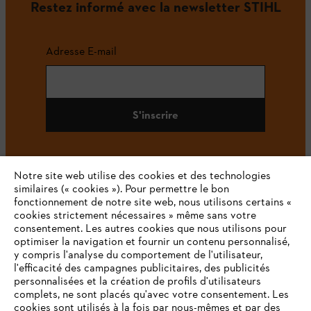
Restez informé avec la newsletter STIHL
Adresse E-mail
S'inscrire
Notre site web utilise des cookies et des technologies
#STIHL
similaires (« cookies »). Pour permettre le bon
fonctionnement de notre site web, nous utilisons certains «
cookies strictement nécessaires » même sans votre
consentement. Les autres cookies que nous utilisons pour
optimiser la navigation et fournir un contenu personnalisé,
y compris l'analyse du comportement de l'utilisateur,
l'efficacité des campagnes publicitaires, des publicités
personnalisées et la création de profils d'utilisateurs
complets, ne sont placés qu'avec votre consentement. Les
L'Entreprise
cookies sont utilisés à la fois par nous-mêmes et par des