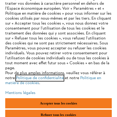
traiter vos données à caractère personnel en dehors de
l’Espace économique européen. Voir « Paramètres » et «
STIHL FAQ
Politique en matière de cookies » pour vous informer sur les
cookies utilisés par nous-mêmes et par les tiers. En cliquant
sur « Accepter tous les cookies », vous nous donnez votre
consentement pour l’utilisation de tous les cookies et le
VOTRE NAVIGATEUR INTERNET
traitement des données qui y sont associées. En cliquant
Contact
N'EST PLUS PRIS EN CHARGE
sur « Refuser tous les cookies », vous refusez l'utilisation
des cookies qui ne sont pas strictement nécessaires. Sous
Paramètres, vous pouvez accepter ou refuser les cookies
individuels. Vous pouvez retirer votre consentement pour
Vous utilisez un navigateur Internet que nous ne prenons plus
l’utilisation de cookies individuels ou de tous les cookies à
en charge, et certaines fonctionnalités de notre site ne
tout moment avec effet futur sous « Cookies » en bas de la
Politique de protection des données
peuvent fonctionner correctement. Pour une utilisation
page.
optimale de notre site, nous vous recommandons de passer à
Pour de plus amples informations, veuillez vous référer à
Mentions légales
Utilisation des cookies
notre
l'un des navigateurs suivants :
Politique de confidentialité
et notre
Politique en
matière de cookies
.
Informations juridiques
Mentions légales
firefox
chrome
Accepter tous les cookies
ANDREAS STIHL NV, Veurtstraat 117, 2870 Puurs-Sint-Amands,
België/Belgique
safari
edge
VAT Number: BE 0427.714.768
Refuser tous les cookies