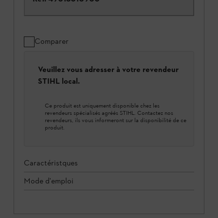
Comparer
Veuillez vous adresser à votre revendeur
STIHL local.
Ce produit est uniquement disponible chez les
revendeurs spécialisés agréés STIHL. Contactez nos
revendeurs, ils vous informeront sur la disponibilité de ce
produit.
Caractéristques
Mode d'emploi