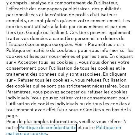
y compris l'analyse du comportement de l'utilisateur,
l'efficacité des campagnes publicitaires, des publicités
personnalisées et la création de profils d'utilisateurs
complets, ne sont placés qu'avec votre consentement. Les
L'Entreprise
cookies sont utilisés à la fois par nous-mêmes et par des
tiers (ex. Google ou Tealium). Ces tiers peuvent également
traiter vos données à caractère personnel en dehors de
l’Espace économique européen. Voir « Paramètres » et «
STIHL FAQ
Politique en matière de cookies » pour vous informer sur les
cookies utilisés par nous-mêmes et par les tiers. En cliquant
sur « Accepter tous les cookies », vous nous donnez votre
consentement pour l’utilisation de tous les cookies et le
VOTRE NAVIGATEUR INTERNET
traitement des données qui y sont associées. En cliquant
Contact
N'EST PLUS PRIS EN CHARGE
sur « Refuser tous les cookies », vous refusez l'utilisation
des cookies qui ne sont pas strictement nécessaires. Sous
Paramètres, vous pouvez accepter ou refuser les cookies
individuels. Vous pouvez retirer votre consentement pour
Vous utilisez un navigateur Internet que nous ne prenons plus
l’utilisation de cookies individuels ou de tous les cookies à
en charge, et certaines fonctionnalités de notre site ne
tout moment avec effet futur sous « Cookies » en bas de la
Politique de protection des données
peuvent fonctionner correctement. Pour une utilisation
page.
optimale de notre site, nous vous recommandons de passer à
Pour de plus amples informations, veuillez vous référer à
Mentions légales
Utilisation des cookies
notre
l'un des navigateurs suivants :
Politique de confidentialité
et notre
Politique en
matière de cookies
.
Informations juridiques