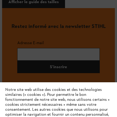
Afficher le guide des tailles
Restez informé avec la newsletter STIHL
Adresse E-mail
S'inscrire
Notre site web utilise des cookies et des technologies
#STIHL
similaires (« cookies »). Pour permettre le bon
fonctionnement de notre site web, nous utilisons certains «
cookies strictement nécessaires » même sans votre
consentement. Les autres cookies que nous utilisons pour
optimiser la navigation et fournir un contenu personnalisé,