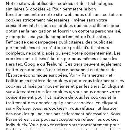
Notre site web utilise des cookies et des technologies
#STIHL
similaires (« cookies »). Pour permettre le bon
fonctionnement de notre site web, nous utilisons certains «
cookies strictement nécessaires » même sans votre
consentement. Les autres cookies que nous utilisons pour
optimiser la navigation et fournir un contenu personnalisé,
y compris l'analyse du comportement de l'utilisateur,
l'efficacité des campagnes publicitaires, des publicités
personnalisées et la création de profils d'utilisateurs
complets, ne sont placés qu'avec votre consentement. Les
L'Entreprise
cookies sont utilisés à la fois par nous-mêmes et par des
tiers (ex. Google ou Tealium). Ces tiers peuvent également
traiter vos données à caractère personnel en dehors de
l’Espace économique européen. Voir « Paramètres » et «
STIHL FAQ
Politique en matière de cookies » pour vous informer sur les
cookies utilisés par nous-mêmes et par les tiers. En cliquant
sur « Accepter tous les cookies », vous nous donnez votre
consentement pour l’utilisation de tous les cookies et le
VOTRE NAVIGATEUR INTERNET
traitement des données qui y sont associées. En cliquant
Contact
N'EST PLUS PRIS EN CHARGE
sur « Refuser tous les cookies », vous refusez l'utilisation
des cookies qui ne sont pas strictement nécessaires. Sous
Paramètres, vous pouvez accepter ou refuser les cookies
individuels. Vous pouvez retirer votre consentement pour
Vous utilisez un navigateur Internet que nous ne prenons plus