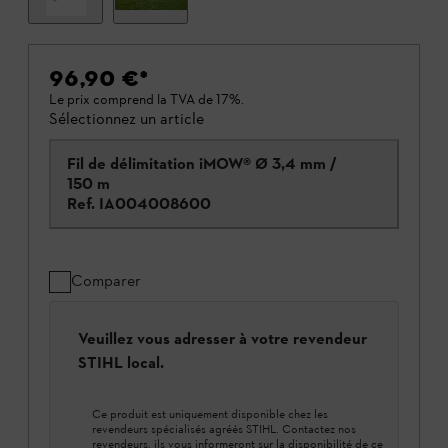
96,90 €
*
Le prix comprend la TVA de 17%.
Sélectionnez un article
Fil de délimitation iMOW® Ø 3,4 mm /
150 m
Ref.
IA004008600
Comparer
Veuillez vous adresser à votre revendeur
STIHL local.
Ce produit est uniquement disponible chez les
revendeurs spécialisés agréés STIHL. Contactez nos
revendeurs, ils vous informeront sur la disponibilité de ce