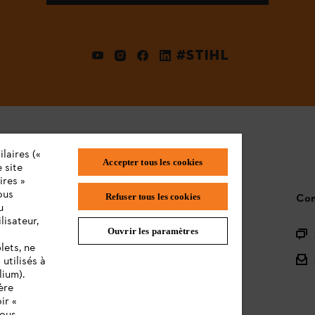
#STIHL
laires («
Accepter tous les cookies
 site
ires »
ous
Refuser tous les cookies
STIHL FAQ
Con
u
lisateur,
Ouvrir les paramètres
L'Enregistrement
lets, ne
L'Assortiment
utilisés à
lium).
Batteries et Matériel Électrique
ère
ir «
Notices d'emploi