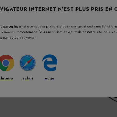
VIGATEUR INTERNET N'EST PLUS PRIS EN
 pose du fil dans notre
guide d’installation des
navigateur Internet que nous ne prenons plus en charge, et certaines fonctionn
onctionner correctement. Pour une utilisation optimale de notre site, nous 
es navigateurs suivants :
chrome
safari
edge