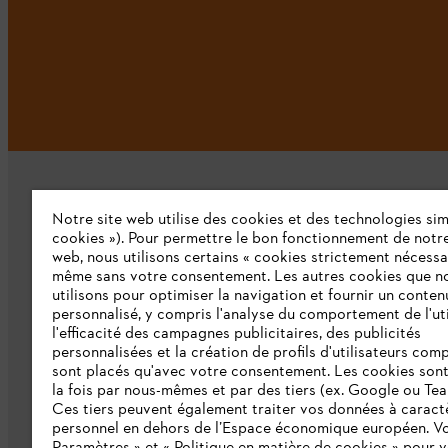
Notre site web utilise des cookies et des technologies simi
cookies »). Pour permettre le bon fonctionnement de notre
web, nous utilisons certains « cookies strictement nécessa
même sans votre consentement. Les autres cookies que n
L'Entreprise
utilisons pour optimiser la navigation et fournir un conten
personnalisé, y compris l'analyse du comportement de l'uti
Qui sommes-nous ?
l'efficacité des campagnes publicitaires, des publicités
personnalisées et la création de profils d'utilisateurs comp
Presse
sont placés qu'avec votre consentement. Les cookies sont 
la fois par nous-mêmes et par des tiers (ex. Google ou Tea
Emploi
Ces tiers peuvent également traiter vos données à caract
personnel en dehors de l’Espace économique européen. Vo
Développement durable