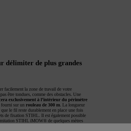
 délimiter de plus grandes
 facilement la zone de travail de votre
 pas être tondues, comme des obstacles. Une
a exclusivement à l’intérieur du périmètre
t fourni sur un
rouleau de 300 m
. La longueur
 que le fil reste durablement en place une fois
uets de fixation STIHL. Il est également possible
 délimitation STIHL iMOW® de quelques mètres
de
connecteurs de fil
.