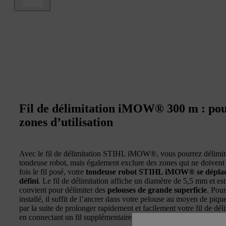
Fil de délimitation iMOW® 300 m : pour
zones d’utilisation
Avec le fil de délimitation STIHL iMOW®, vous pourrez délimiter
tondeuse robot, mais également exclure des zones qui ne doivent
fois le fil posé, votre
tondeuse robot STIHL iMOW® se déplacer
défini
. Le fil de délimitation affiche un diamètre de 5,5 mm et es
convient pour délimiter des
pelouses de grande superficie
. Pour
installé, il suffit de l’ancrer dans votre pelouse au moyen de piq
par la suite de prolonger rapidement et facilement votre fil de
en connectant un fil supplémentaire à celui déjà posé au moyen 