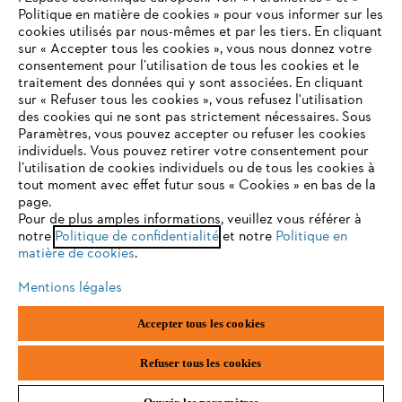
STIHL FAQ
Politique en matière de cookies » pour vous informer sur les
cookies utilisés par nous-mêmes et par les tiers. En cliquant
sur « Accepter tous les cookies », vous nous donnez votre
consentement pour l’utilisation de tous les cookies et le
VOTRE NAVIGATEUR INTERNET
traitement des données qui y sont associées. En cliquant
Contact
N'EST PLUS PRIS EN CHARGE
sur « Refuser tous les cookies », vous refusez l'utilisation
des cookies qui ne sont pas strictement nécessaires. Sous
Paramètres, vous pouvez accepter ou refuser les cookies
individuels. Vous pouvez retirer votre consentement pour
Vous utilisez un navigateur Internet que nous ne prenons plus
l’utilisation de cookies individuels ou de tous les cookies à
en charge, et certaines fonctionnalités de notre site ne
tout moment avec effet futur sous « Cookies » en bas de la
Politique de protection des données
peuvent fonctionner correctement. Pour une utilisation
page.
optimale de notre site, nous vous recommandons de passer à
Pour de plus amples informations, veuillez vous référer à
Mentions légales
Utilisation des cookies
notre
l'un des navigateurs suivants :
Politique de confidentialité
et notre
Politique en
matière de cookies
.
Informations juridiques
Mentions légales
firefox
chrome
Accepter tous les cookies
ANDREAS STIHL NV, Veurtstraat 117, 2870 Puurs-Sint-Amands,
België/Belgique
safari
edge
VAT Number: BE 0427.714.768
Refuser tous les cookies