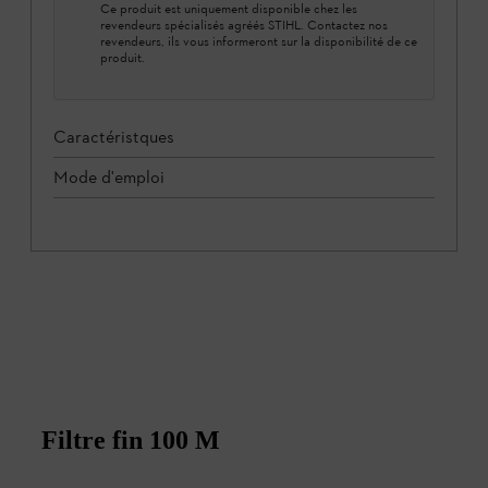
Ce produit est uniquement disponible chez les
revendeurs spécialisés agréés STIHL. Contactez nos
revendeurs, ils vous informeront sur la disponibilité de ce
produit.
Caractéristques
Mode d'emploi
Filtre fin 100 M