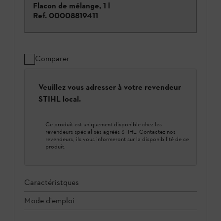
Flacon de mélange, 1 l
Ref.
00008819411
Comparer
Veuillez vous adresser à votre revendeur
STIHL local.
Ce produit est uniquement disponible chez les
revendeurs spécialisés agréés STIHL. Contactez nos
revendeurs, ils vous informeront sur la disponibilité de ce
produit.
Caractéristques
Mode d'emploi