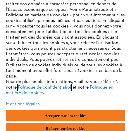
traiter vos données à caractère personnel en dehors de
l’Espace économique européen. Voir « Paramètres » et «
STIHL FAQ
Politique en matière de cookies » pour vous informer sur les
cookies utilisés par nous-mêmes et par les tiers. En cliquant
sur « Accepter tous les cookies », vous nous donnez votre
consentement pour l’utilisation de tous les cookies et le
VOTRE NAVIGATEUR INTERNET
traitement des données qui y sont associées. En cliquant
Contact
N'EST PLUS PRIS EN CHARGE
sur « Refuser tous les cookies », vous refusez l'utilisation
des cookies qui ne sont pas strictement nécessaires. Sous
Paramètres, vous pouvez accepter ou refuser les cookies
individuels. Vous pouvez retirer votre consentement pour
Vous utilisez un navigateur Internet que nous ne prenons plus
l’utilisation de cookies individuels ou de tous les cookies à
en charge, et certaines fonctionnalités de notre site ne
tout moment avec effet futur sous « Cookies » en bas de la
Politique de protection des données
peuvent fonctionner correctement. Pour une utilisation
page.
optimale de notre site, nous vous recommandons de passer à
Pour de plus amples informations, veuillez vous référer à
Mentions légales
Utilisation des cookies
notre
l'un des navigateurs suivants :
Politique de confidentialité
et notre
Politique en
matière de cookies
.
Informations juridiques
Mentions légales
firefox
chrome
Accepter tous les cookies
ANDREAS STIHL NV, Veurtstraat 117, 2870 Puurs-Sint-Amands,
België/Belgique
safari
edge
VAT Number: BE 0427.714.768
Refuser tous les cookies