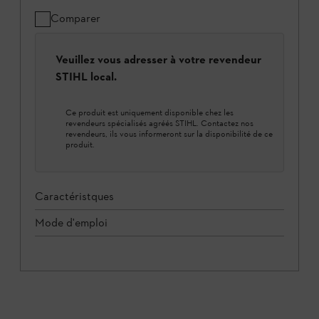
Comparer
Veuillez vous adresser à votre revendeur
STIHL local.
Ce produit est uniquement disponible chez les
revendeurs spécialisés agréés STIHL. Contactez nos
revendeurs, ils vous informeront sur la disponibilité de ce
produit.
Caractéristques
Mode d'emploi