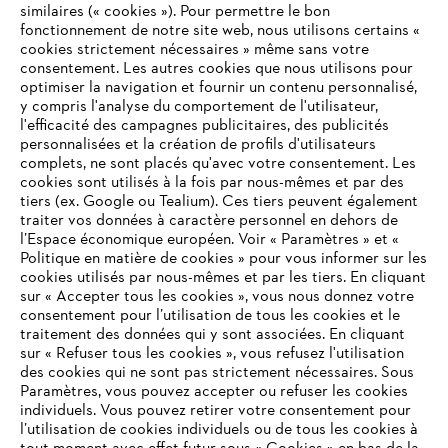
#STIHL
similaires (« cookies »). Pour permettre le bon
fonctionnement de notre site web, nous utilisons certains «
cookies strictement nécessaires » même sans votre
consentement. Les autres cookies que nous utilisons pour
optimiser la navigation et fournir un contenu personnalisé,
y compris l'analyse du comportement de l'utilisateur,
l'efficacité des campagnes publicitaires, des publicités
personnalisées et la création de profils d'utilisateurs
complets, ne sont placés qu'avec votre consentement. Les
L'Entreprise
cookies sont utilisés à la fois par nous-mêmes et par des
tiers (ex. Google ou Tealium). Ces tiers peuvent également
traiter vos données à caractère personnel en dehors de
l’Espace économique européen. Voir « Paramètres » et «
STIHL FAQ
Politique en matière de cookies » pour vous informer sur les
cookies utilisés par nous-mêmes et par les tiers. En cliquant
sur « Accepter tous les cookies », vous nous donnez votre
consentement pour l’utilisation de tous les cookies et le
VOTRE NAVIGATEUR INTERNET
traitement des données qui y sont associées. En cliquant
Contact
N'EST PLUS PRIS EN CHARGE
sur « Refuser tous les cookies », vous refusez l'utilisation
des cookies qui ne sont pas strictement nécessaires. Sous
Paramètres, vous pouvez accepter ou refuser les cookies
individuels. Vous pouvez retirer votre consentement pour
Vous utilisez un navigateur Internet que nous ne prenons plus
l’utilisation de cookies individuels ou de tous les cookies à
en charge, et certaines fonctionnalités de notre site ne