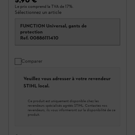
5,90 €
*
Le prix comprend la TVA de 17%.
Sélectionnez un article
FUNCTION Universal, gants de
protection
Ref.
00886111410
Comparer
Veuillez vous adresser à votre revendeur
STIHL local.
Ce produit est uniquement disponible chez les
revendeurs spécialisés agréés STIHL. Contactez nos
revendeurs, ils vous informeront sur la disponibilité de ce
produit.