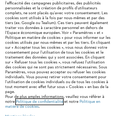
l'efficacité des campagnes publicitaires, des publicités
personnalisées et la création de profils d'utilisateurs
complets, ne sont placés qu'avec votre consentement. Les
L'Entreprise
cookies sont utilisés à la fois par nous-mêmes et par des
tiers (ex. Google ou Tealium). Ces tiers peuvent également
traiter vos données à caractère personnel en dehors de
l’Espace économique européen. Voir « Paramètres » et «
STIHL FAQ
Politique en matière de cookies » pour vous informer sur les
cookies utilisés par nous-mêmes et par les tiers. En cliquant
sur « Accepter tous les cookies », vous nous donnez votre
consentement pour l’utilisation de tous les cookies et le
VOTRE NAVIGATEUR INTERNET
traitement des données qui y sont associées. En cliquant
Contact
N'EST PLUS PRIS EN CHARGE
sur « Refuser tous les cookies », vous refusez l'utilisation
des cookies qui ne sont pas strictement nécessaires. Sous
Paramètres, vous pouvez accepter ou refuser les cookies
individuels. Vous pouvez retirer votre consentement pour
Vous utilisez un navigateur Internet que nous ne prenons plus
l’utilisation de cookies individuels ou de tous les cookies à
en charge, et certaines fonctionnalités de notre site ne
tout moment avec effet futur sous « Cookies » en bas de la
Politique de protection des données
peuvent fonctionner correctement. Pour une utilisation
page.
optimale de notre site, nous vous recommandons de passer à
Pour de plus amples informations, veuillez vous référer à
Mentions légales
Utilisation des cookies
notre
l'un des navigateurs suivants :
Politique de confidentialité
et notre
Politique en
matière de cookies
.
Informations juridiques