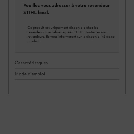
Veuillez vous adresser à votre revendeur
STIHL local.
Ce produit est uniquement disponible chez les
revendeurs spécialisés agréés STIHL. Contactez nos
revendeurs, ils vous informeront sur la disponibilité de ce
produit.
Caractéristques
Mode d'emploi