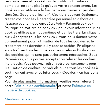
personnalisées et la création de profils d'utilisateurs
complets, ne sont placés qu'avec votre consentement. Les
L'Entreprise
cookies sont utilisés à la fois par nous-mêmes et par des
tiers (ex. Google ou Tealium). Ces tiers peuvent également
traiter vos données à caractère personnel en dehors de
l’Espace économique européen. Voir « Paramètres » et «
STIHL FAQ
Politique en matière de cookies » pour vous informer sur les
cookies utilisés par nous-mêmes et par les tiers. En cliquant
sur « Accepter tous les cookies », vous nous donnez votre
consentement pour l’utilisation de tous les cookies et le
VOTRE NAVIGATEUR INTERNET
traitement des données qui y sont associées. En cliquant
Contact
N'EST PLUS PRIS EN CHARGE
sur « Refuser tous les cookies », vous refusez l'utilisation
des cookies qui ne sont pas strictement nécessaires. Sous
Paramètres, vous pouvez accepter ou refuser les cookies
individuels. Vous pouvez retirer votre consentement pour
Vous utilisez un navigateur Internet que nous ne prenons plus
l’utilisation de cookies individuels ou de tous les cookies à
en charge, et certaines fonctionnalités de notre site ne
tout moment avec effet futur sous « Cookies » en bas de la
Politique de protection des données
peuvent fonctionner correctement. Pour une utilisation
page.
optimale de notre site, nous vous recommandons de passer à
Pour de plus amples informations, veuillez vous référer à
Mentions légales
Utilisation des cookies
notre
l'un des navigateurs suivants :
Politique de confidentialité
et notre
Politique en
matière de cookies
.
Informations juridiques
Mentions légales
firefox
chrome