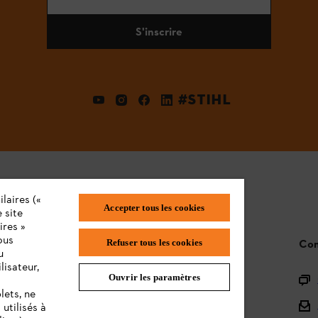
S'inscrire
#STIHL
laires («
Accepter tous les cookies
 site
ires »
ous
Refuser tous les cookies
STIHL FAQ
Con
u
lisateur,
Ouvrir les paramètres
L'Enregistrement
lets, ne
L'Assortiment
utilisés à