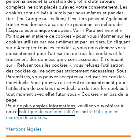
personnalisées et la création de profils d'utilisateurs
complets, ne sont placés qu'avec votre consentement. Les
L'Entreprise
cookies sont utilisés à la fois par nous-mêmes et par des
tiers (ex. Google ou Tealium). Ces tiers peuvent également
traiter vos données à caractère personnel en dehors de
l’Espace économique européen. Voir « Paramètres » et «
STIHL FAQ
Politique en matière de cookies » pour vous informer sur les
cookies utilisés par nous-mêmes et par les tiers. En cliquant
sur « Accepter tous les cookies », vous nous donnez votre
consentement pour l’utilisation de tous les cookies et le
VOTRE NAVIGATEUR INTERNET
traitement des données qui y sont associées. En cliquant
Contact
N'EST PLUS PRIS EN CHARGE
sur « Refuser tous les cookies », vous refusez l'utilisation
des cookies qui ne sont pas strictement nécessaires. Sous
Paramètres, vous pouvez accepter ou refuser les cookies
individuels. Vous pouvez retirer votre consentement pour
Vous utilisez un navigateur Internet que nous ne prenons plus
l’utilisation de cookies individuels ou de tous les cookies à
en charge, et certaines fonctionnalités de notre site ne
tout moment avec effet futur sous « Cookies » en bas de la
Politique de protection des données
peuvent fonctionner correctement. Pour une utilisation
page.
optimale de notre site, nous vous recommandons de passer à
Pour de plus amples informations, veuillez vous référer à
Mentions légales
Utilisation des cookies
notre
l'un des navigateurs suivants :
Politique de confidentialité
et notre
Politique en
matière de cookies
.
Informations juridiques
Mentions légales
firefox
chrome