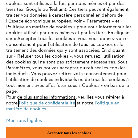
cookies sont utilisés à la fois par nous-mêmes et par des
tiers (ex. Google ou Tealium). Ces tiers peuvent également
traiter vos données à caractère personnel en dehors de
l’Espace économique européen. Voir « Paramètres » et «
STIHL FAQ
Politique en matière de cookies » pour vous informer sur les
cookies utilisés par nous-mêmes et par les tiers. En cliquant
sur « Accepter tous les cookies », vous nous donnez votre
consentement pour l’utilisation de tous les cookies et le
VOTRE NAVIGATEUR INTERNET
traitement des données qui y sont associées. En cliquant
Contact
N'EST PLUS PRIS EN CHARGE
sur « Refuser tous les cookies », vous refusez l'utilisation
des cookies qui ne sont pas strictement nécessaires. Sous
Paramètres, vous pouvez accepter ou refuser les cookies
individuels. Vous pouvez retirer votre consentement pour
Vous utilisez un navigateur Internet que nous ne prenons plus
l’utilisation de cookies individuels ou de tous les cookies à
en charge, et certaines fonctionnalités de notre site ne
tout moment avec effet futur sous « Cookies » en bas de la
Politique de protection des données
peuvent fonctionner correctement. Pour une utilisation
page.
optimale de notre site, nous vous recommandons de passer à
Pour de plus amples informations, veuillez vous référer à
Mentions légales
Utilisation des cookies
notre
l'un des navigateurs suivants :
Politique de confidentialité
et notre
Politique en
matière de cookies
.
Informations juridiques
Mentions légales
firefox
chrome
Accepter tous les cookies
ANDREAS STIHL NV, Veurtstraat 117, 2870 Puurs-Sint-Amands,