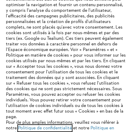
optimiser la navigation et fournir un contenu personnalisé,
y compris l'analyse du comportement de l'utilisateur,
l'efficacité des campagnes publicitaires, des publicités
personnalisées et la création de profils d'utilisateurs
complets, ne sont placés qu'avec votre consentement. Les
L'Entreprise
cookies sont utilisés à la fois par nous-mêmes et par des
tiers (ex. Google ou Tealium). Ces tiers peuvent également
traiter vos données à caractère personnel en dehors de
l’Espace économique européen. Voir « Paramètres » et «
STIHL FAQ
Politique en matière de cookies » pour vous informer sur les
cookies utilisés par nous-mêmes et par les tiers. En cliquant
sur « Accepter tous les cookies », vous nous donnez votre
consentement pour l’utilisation de tous les cookies et le
VOTRE NAVIGATEUR INTERNET
traitement des données qui y sont associées. En cliquant
Contact
N'EST PLUS PRIS EN CHARGE
sur « Refuser tous les cookies », vous refusez l'utilisation
des cookies qui ne sont pas strictement nécessaires. Sous
Paramètres, vous pouvez accepter ou refuser les cookies
individuels. Vous pouvez retirer votre consentement pour
Vous utilisez un navigateur Internet que nous ne prenons plus
l’utilisation de cookies individuels ou de tous les cookies à
en charge, et certaines fonctionnalités de notre site ne
tout moment avec effet futur sous « Cookies » en bas de la
Politique de protection des données
peuvent fonctionner correctement. Pour une utilisation
page.
optimale de notre site, nous vous recommandons de passer à
Pour de plus amples informations, veuillez vous référer à
Mentions légales
Utilisation des cookies
notre
l'un des navigateurs suivants :
Politique de confidentialité
et notre
Politique en