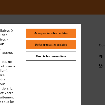
laires («
Accepter tous les cookies
 site
ires »
ous
STIHL FAQ
Con
Refuser tous les cookies
u
lisateur,
Ouvrir les paramètres
L'Enregistrement
lets, ne
L'Assortiment
utilisés à
lium).
Batteries et Matériel Électrique
ère
ir «
Notices d'emploi
vous
 tiers. En
nez votre
raitement
r tous les