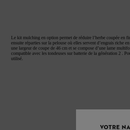
Le kit mulching en option permet de réduire l’herbe coupée en fine
ensuite réparties sur la pelouse où elles servent d’engrais riche e
une largeur de coupe de 46 cm et se compose d’une lame multifo
compatible avec les tondeuses sur batterie de la génération 2 . Po
utilisé.
VOTRE NA