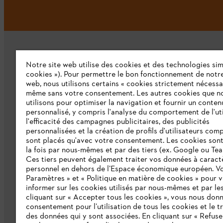
Notre site web utilise des cookies et des technologies simi
cookies »). Pour permettre le bon fonctionnement de notre
web, nous utilisons certains « cookies strictement nécessa
même sans votre consentement. Les autres cookies que n
L'Entreprise
utilisons pour optimiser la navigation et fournir un conten
personnalisé, y compris l'analyse du comportement de l'uti
Qui sommes-nous ?
l'efficacité des campagnes publicitaires, des publicités
personnalisées et la création de profils d'utilisateurs comp
Presse
sont placés qu'avec votre consentement. Les cookies sont 
la fois par nous-mêmes et par des tiers (ex. Google ou Tea
Emploi
Ces tiers peuvent également traiter vos données à caract
personnel en dehors de l’Espace économique européen. Vo
Développement durable
Paramètres » et « Politique en matière de cookies » pour 
informer sur les cookies utilisés par nous-mêmes et par les
Ligne Intégrité STIHL
cliquant sur « Accepter tous les cookies », vous nous don
consentement pour l’utilisation de tous les cookies et le t
Catalogue
des données qui y sont associées. En cliquant sur « Refuse