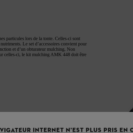
s particules lors de la tonte. Celles-ci sont
n nutriments. Le set d’accessoires convient pour
nction et d’un obturateur mulching. Non
ur celles-ci, le kit mulching AMK 448 doit être
VIGATEUR INTERNET N'EST PLUS PRIS EN