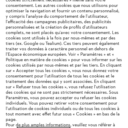
cookies strictement nécessaires » même sans votre
consentement. Les autres cookies que nous utilisons pour
optimiser la navigation et fournir un contenu personnalisé,
y compris l'analyse du comportement de l'utilisateur,
l'efficacité des campagnes publicitaires, des publicités
personnalisées et la création de profils d'utilisateurs
complets, ne sont placés qu'avec votre consentement. Les
L'Entreprise
cookies sont utilisés à la fois par nous-mêmes et par des
tiers (ex. Google ou Tealium). Ces tiers peuvent également
traiter vos données à caractère personnel en dehors de
l’Espace économique européen. Voir « Paramètres » et «
STIHL FAQ
Politique en matière de cookies » pour vous informer sur les
cookies utilisés par nous-mêmes et par les tiers. En cliquant
sur « Accepter tous les cookies », vous nous donnez votre
consentement pour l’utilisation de tous les cookies et le
VOTRE NAVIGATEUR INTERNET
traitement des données qui y sont associées. En cliquant
Contact
N'EST PLUS PRIS EN CHARGE
sur « Refuser tous les cookies », vous refusez l'utilisation
des cookies qui ne sont pas strictement nécessaires. Sous
Paramètres, vous pouvez accepter ou refuser les cookies
individuels. Vous pouvez retirer votre consentement pour
Vous utilisez un navigateur Internet que nous ne prenons plus
l’utilisation de cookies individuels ou de tous les cookies à
en charge, et certaines fonctionnalités de notre site ne
tout moment avec effet futur sous « Cookies » en bas de la
Politique de protection des données
peuvent fonctionner correctement. Pour une utilisation
page.
optimale de notre site, nous vous recommandons de passer à
Pour de plus amples informations, veuillez vous référer à