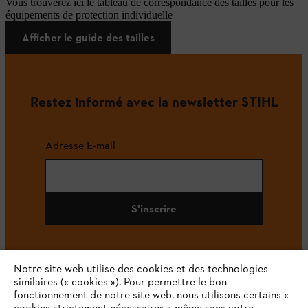
Vous trouverez ici le tableau de correspondance des tailles pour les
équipements de protection individuelle
Afficher le guide des tailles
Restez informé avec la newsletter STIHL
Adresse E-mail
S'inscrire
Notre site web utilise des cookies et des technologies
#STIHL
similaires (« cookies »). Pour permettre le bon
fonctionnement de notre site web, nous utilisons certains «