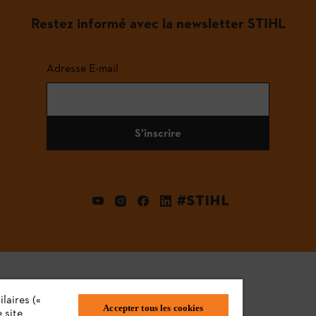
Restez informé avec la newsletter STIHL
Adresse E-mail
S'inscrire
#STIHL
laires («
Accepter tous les cookies
 site