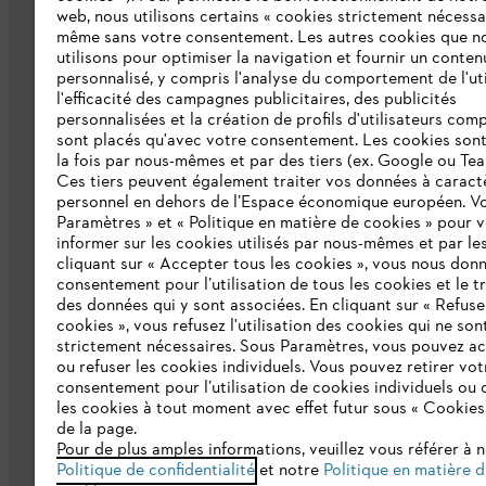
web, nous utilisons certains « cookies strictement nécessa
même sans votre consentement. Les autres cookies que n
L'Entreprise
utilisons pour optimiser la navigation et fournir un conten
personnalisé, y compris l'analyse du comportement de l'uti
Qui sommes-nous ?
l'efficacité des campagnes publicitaires, des publicités
personnalisées et la création de profils d'utilisateurs comp
Presse
sont placés qu'avec votre consentement. Les cookies sont 
la fois par nous-mêmes et par des tiers (ex. Google ou Tea
Emploi
Ces tiers peuvent également traiter vos données à caract
personnel en dehors de l’Espace économique européen. Vo
Développement durable
Paramètres » et « Politique en matière de cookies » pour 
informer sur les cookies utilisés par nous-mêmes et par les
Ligne Intégrité STIHL
cliquant sur « Accepter tous les cookies », vous nous don
consentement pour l’utilisation de tous les cookies et le t
Catalogue
des données qui y sont associées. En cliquant sur « Refuse
cookies », vous refusez l'utilisation des cookies qui ne son
strictement nécessaires. Sous Paramètres, vous pouvez a
ou refuser les cookies individuels. Vous pouvez retirer vot
consentement pour l’utilisation de cookies individuels ou 
les cookies à tout moment avec effet futur sous « Cookies
de la page.
Pour de plus amples informations, veuillez vous référer à 
Politique de protection des données
Me
Politique de confidentialité
et notre
Politique en matière 