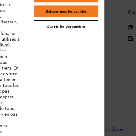
ires »
ous
Refuser tous les cookies
STIHL FAQ
Con
u
lisateur,
Ouvrir les paramètres
L'Enregistrement
lets, ne
L'Assortiment
utilisés à
lium).
Batteries et Matériel Électrique
ère
ir «
Notices d'emploi
vous
 tiers. En
nez votre
raitement
r tous les
t pas
ccepter
re
de tous
 » en bas
notre
ntions légales
Utilisation des cookies
Informations juridiques
de