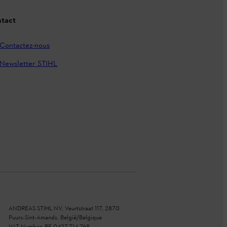
tact
Contactez-nous
Newsletter STIHL
ANDREAS STIHL NV, Veurtstraat 117, 2870
Puurs-Sint-Amands, België/Belgique