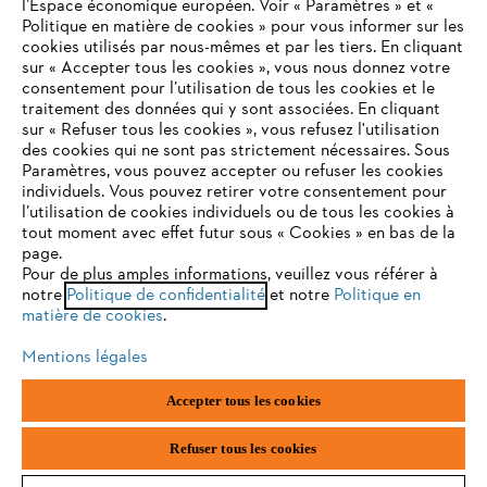
l’Espace économique européen. Voir « Paramètres » et «
STIHL FAQ
Politique en matière de cookies » pour vous informer sur les
cookies utilisés par nous-mêmes et par les tiers. En cliquant
sur « Accepter tous les cookies », vous nous donnez votre
consentement pour l’utilisation de tous les cookies et le
VOTRE NAVIGATEUR INTERNET
traitement des données qui y sont associées. En cliquant
Contact
N'EST PLUS PRIS EN CHARGE
sur « Refuser tous les cookies », vous refusez l'utilisation
des cookies qui ne sont pas strictement nécessaires. Sous
Paramètres, vous pouvez accepter ou refuser les cookies
individuels. Vous pouvez retirer votre consentement pour
Vous utilisez un navigateur Internet que nous ne prenons plus
l’utilisation de cookies individuels ou de tous les cookies à
en charge, et certaines fonctionnalités de notre site ne
tout moment avec effet futur sous « Cookies » en bas de la
Politique de protection des données
peuvent fonctionner correctement. Pour une utilisation
page.
optimale de notre site, nous vous recommandons de passer à
Pour de plus amples informations, veuillez vous référer à
Mentions légales
Utilisation des cookies
notre
l'un des navigateurs suivants :
Politique de confidentialité
et notre
Politique en
matière de cookies
.
Informations juridiques
Mentions légales
firefox
chrome
Accepter tous les cookies
ANDREAS STIHL NV, Veurtstraat 117, 2870 Puurs-Sint-Amands,
België/Belgique
safari
edge
VAT Number: BE 0427.714.768
Refuser tous les cookies