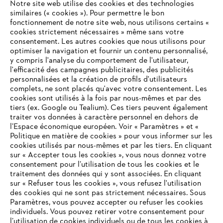
Notre site web utilise des cookies et des technologies
#STIHL
similaires (« cookies »). Pour permettre le bon
fonctionnement de notre site web, nous utilisons certains «
cookies strictement nécessaires » même sans votre
consentement. Les autres cookies que nous utilisons pour
optimiser la navigation et fournir un contenu personnalisé,
y compris l'analyse du comportement de l'utilisateur,
l'efficacité des campagnes publicitaires, des publicités
personnalisées et la création de profils d'utilisateurs
complets, ne sont placés qu'avec votre consentement. Les
L'Entreprise
cookies sont utilisés à la fois par nous-mêmes et par des
tiers (ex. Google ou Tealium). Ces tiers peuvent également
traiter vos données à caractère personnel en dehors de
l’Espace économique européen. Voir « Paramètres » et «
STIHL FAQ
Politique en matière de cookies » pour vous informer sur les
cookies utilisés par nous-mêmes et par les tiers. En cliquant
sur « Accepter tous les cookies », vous nous donnez votre
consentement pour l’utilisation de tous les cookies et le
VOTRE NAVIGATEUR INTERNET
traitement des données qui y sont associées. En cliquant
Contact
N'EST PLUS PRIS EN CHARGE
sur « Refuser tous les cookies », vous refusez l'utilisation
des cookies qui ne sont pas strictement nécessaires. Sous
Paramètres, vous pouvez accepter ou refuser les cookies
individuels. Vous pouvez retirer votre consentement pour
Vous utilisez un navigateur Internet que nous ne prenons plus
l’utilisation de cookies individuels ou de tous les cookies à