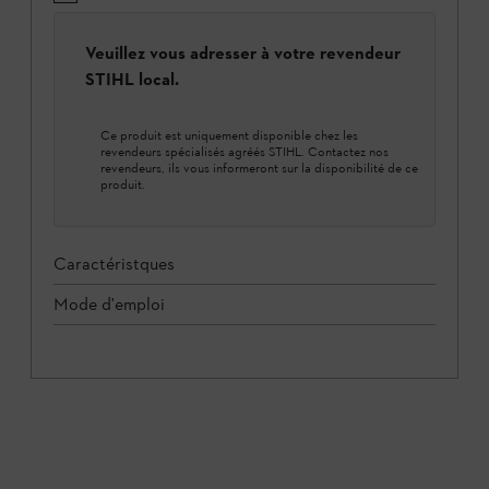
Veuillez vous adresser à votre revendeur
STIHL local.
Ce produit est uniquement disponible chez les
revendeurs spécialisés agréés STIHL. Contactez nos
revendeurs, ils vous informeront sur la disponibilité de ce
produit.
Caractéristques
Mode d'emploi