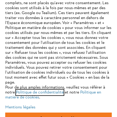
complets, ne sont placés qu'avec votre consentement. Les
L'Entreprise
cookies sont utilisés à la fois par nous-mêmes et par des
tiers (ex. Google ou Tealium). Ces tiers peuvent également
traiter vos données à caractère personnel en dehors de
l’Espace économique européen. Voir « Paramètres » et «
STIHL FAQ
Politique en matière de cookies » pour vous informer sur les
cookies utilisés par nous-mêmes et par les tiers. En cliquant
sur « Accepter tous les cookies », vous nous donnez votre
consentement pour l’utilisation de tous les cookies et le
VOTRE NAVIGATEUR INTERNET
traitement des données qui y sont associées. En cliquant
Contact
N'EST PLUS PRIS EN CHARGE
sur « Refuser tous les cookies », vous refusez l'utilisation
des cookies qui ne sont pas strictement nécessaires. Sous
Paramètres, vous pouvez accepter ou refuser les cookies
individuels. Vous pouvez retirer votre consentement pour
Vous utilisez un navigateur Internet que nous ne prenons plus
l’utilisation de cookies individuels ou de tous les cookies à
en charge, et certaines fonctionnalités de notre site ne
tout moment avec effet futur sous « Cookies » en bas de la
Politique de protection des données
peuvent fonctionner correctement. Pour une utilisation
page.
optimale de notre site, nous vous recommandons de passer à
Pour de plus amples informations, veuillez vous référer à
Mentions légales
Utilisation des cookies
notre
l'un des navigateurs suivants :
Politique de confidentialité
et notre
Politique en
matière de cookies
.
Informations juridiques
Mentions légales
firefox
chrome