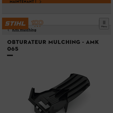
MAINTENANT !
Menu
Kits mulching
Obturateur mulching - AMK
065