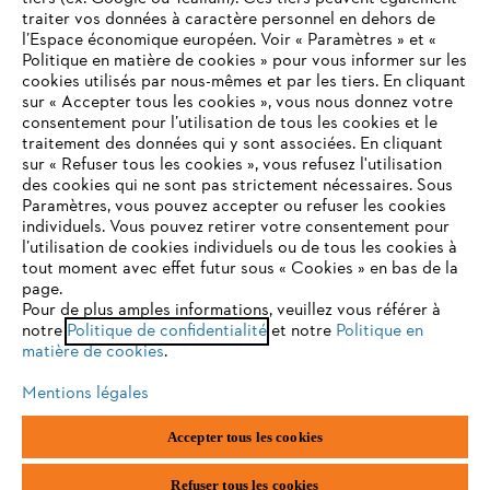
traiter vos données à caractère personnel en dehors de
l’Espace économique européen. Voir « Paramètres » et «
STIHL FAQ
Politique en matière de cookies » pour vous informer sur les
cookies utilisés par nous-mêmes et par les tiers. En cliquant
sur « Accepter tous les cookies », vous nous donnez votre
consentement pour l’utilisation de tous les cookies et le
VOTRE NAVIGATEUR INTERNET
traitement des données qui y sont associées. En cliquant
Contact
N'EST PLUS PRIS EN CHARGE
sur « Refuser tous les cookies », vous refusez l'utilisation
des cookies qui ne sont pas strictement nécessaires. Sous
Paramètres, vous pouvez accepter ou refuser les cookies
individuels. Vous pouvez retirer votre consentement pour
Vous utilisez un navigateur Internet que nous ne prenons plus
l’utilisation de cookies individuels ou de tous les cookies à
en charge, et certaines fonctionnalités de notre site ne
tout moment avec effet futur sous « Cookies » en bas de la
Politique de protection des données
peuvent fonctionner correctement. Pour une utilisation
page.
optimale de notre site, nous vous recommandons de passer à
Pour de plus amples informations, veuillez vous référer à
Mentions légales
Utilisation des cookies
notre
l'un des navigateurs suivants :
Politique de confidentialité
et notre
Politique en
matière de cookies
.
Informations juridiques
Mentions légales
firefox
chrome
Accepter tous les cookies
ANDREAS STIHL NV, Veurtstraat 117, 2870 Puurs-Sint-Amands,
België/Belgique
safari
edge
VAT Number: BE 0427.714.768
Refuser tous les cookies