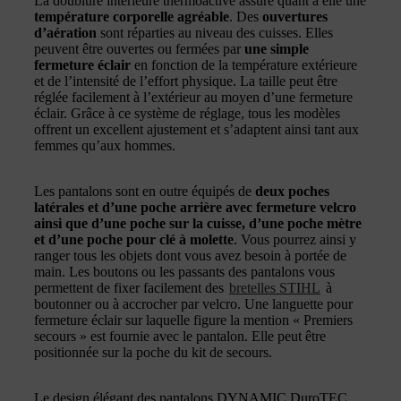
La doublure intérieure thermoactive assure quant à elle une
température corporelle agréable
. Des
ouvertures
d’aération
sont réparties au niveau des cuisses. Elles
peuvent être ouvertes ou fermées par
une simple
fermeture éclair
en fonction de la température extérieure
et de l’intensité de l’effort physique. La taille peut être
réglée facilement à l’extérieur au moyen d’une fermeture
éclair. Grâce à ce système de réglage, tous les modèles
offrent un excellent ajustement et s’adaptent ainsi tant aux
femmes qu’aux hommes.
Les pantalons sont en outre équipés de
deux poches
latérales et d’une poche arrière avec fermeture velcro
ainsi que d’une poche sur la cuisse, d’une poche mètre
et d’une poche pour clé à molette
. Vous pourrez ainsi y
ranger tous les objets dont vous avez besoin à portée de
main. Les boutons ou les passants des pantalons vous
permettent de fixer facilement des
bretelles STIHL
à
boutonner ou à accrocher par velcro. Une languette pour
fermeture éclair sur laquelle figure la mention « Premiers
secours » est fournie avec le pantalon. Elle peut être
positionnée sur la poche du kit de secours.
Le design élégant des pantalons DYNAMIC DuroTEC,