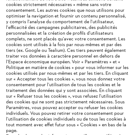
cookies strictement nécessaires » même sans votre
consentement. Les autres cookies que nous utilisons pour
optimiser la navigation et fournir un contenu personnalisé,
y compris l'analyse du comportement de l'utilisateur,
l'efficacité des campagnes publicitaires, des publicités
personnalisées et la création de profils d'utilisateurs
complets, ne sont placés qu'avec votre consentement. Les
L'Entreprise
cookies sont utilisés à la fois par nous-mêmes et par des
tiers (ex. Google ou Tealium). Ces tiers peuvent également
traiter vos données à caractère personnel en dehors de
l’Espace économique européen. Voir « Paramètres » et «
STIHL FAQ
Politique en matière de cookies » pour vous informer sur les
cookies utilisés par nous-mêmes et par les tiers. En cliquant
sur « Accepter tous les cookies », vous nous donnez votre
consentement pour l’utilisation de tous les cookies et le
VOTRE NAVIGATEUR INTERNET
traitement des données qui y sont associées. En cliquant
Contact
N'EST PLUS PRIS EN CHARGE
sur « Refuser tous les cookies », vous refusez l'utilisation
des cookies qui ne sont pas strictement nécessaires. Sous
Paramètres, vous pouvez accepter ou refuser les cookies
individuels. Vous pouvez retirer votre consentement pour
Vous utilisez un navigateur Internet que nous ne prenons plus
l’utilisation de cookies individuels ou de tous les cookies à
en charge, et certaines fonctionnalités de notre site ne
tout moment avec effet futur sous « Cookies » en bas de la
Politique de protection des données
peuvent fonctionner correctement. Pour une utilisation
page.