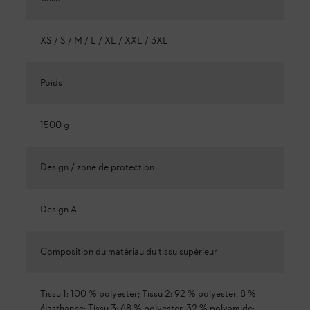
XS / S / M / L / XL / XXL / 3XL
Poids
1500 g
Design / zone de protection
Design A
Composition du matériau du tissu supérieur
Tissu 1: 100 % polyester; Tissu 2: 92 % polyester, 8 %
élasthanne; Tissu 3: 68 % polyester, 32 % polyamide;