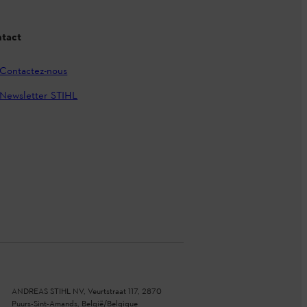
tact
Contactez-nous
Newsletter STIHL
ANDREAS STIHL NV, Veurtstraat 117, 2870
Puurs-Sint-Amands, België/Belgique