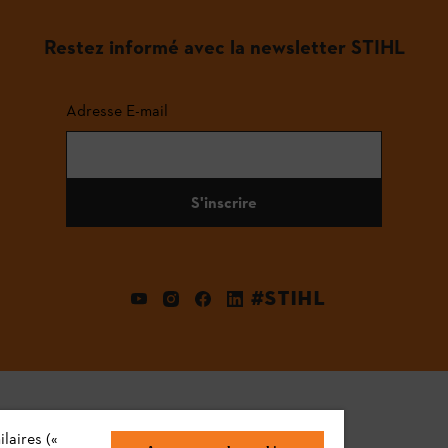
Restez informé avec la newsletter STIHL
Adresse E-mail
S'inscrire
#STIHL
laires («