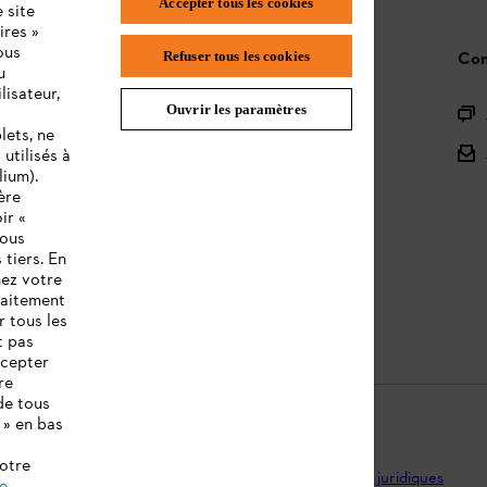
Accepter tous les cookies
 site
ires »
ous
STIHL FAQ
Con
Refuser tous les cookies
u
lisateur,
Ouvrir les paramètres
L'Enregistrement
lets, ne
L'Assortiment
utilisés à
lium).
Batteries et Matériel Électrique
ère
ir «
Notices d'emploi
vous
 tiers. En
nez votre
raitement
r tous les
t pas
ccepter
re
de tous
 » en bas
notre
ntions légales
Utilisation des cookies
Informations juridiques