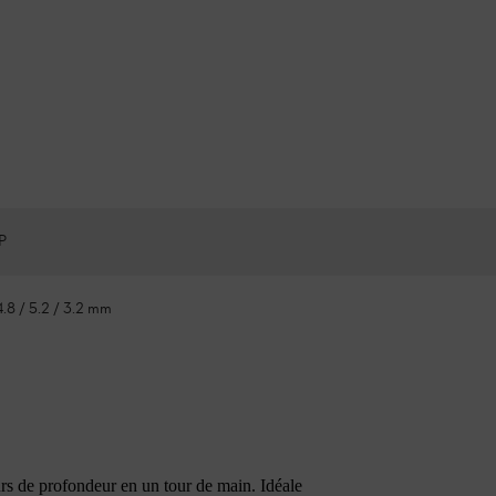
"P
 4.8 / 5.2 / 3.2 mm
urs de profondeur en un tour de main. Idéale