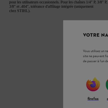
pour les utilisateurs occasionnels. Pour les chaînes 1/4" P, 3/8" P,
3/8" et .404", tolérance d'affûtage intégrée (uniquement
chez STIHL).
VOTRE NA
Vous utilisez un 
site ne peuvent f
de passer à l'un d
firefox