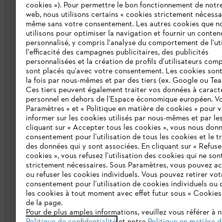
cookies »). Pour permettre le bon fonctionnement de notre
web, nous utilisons certains « cookies strictement nécessa
même sans votre consentement. Les autres cookies que n
L'Entreprise
utilisons pour optimiser la navigation et fournir un conten
personnalisé, y compris l'analyse du comportement de l'uti
Qui sommes-nous ?
l'efficacité des campagnes publicitaires, des publicités
personnalisées et la création de profils d'utilisateurs comp
Presse
sont placés qu'avec votre consentement. Les cookies sont 
la fois par nous-mêmes et par des tiers (ex. Google ou Tea
Emploi
Ces tiers peuvent également traiter vos données à caract
personnel en dehors de l’Espace économique européen. Vo
Développement durable
Paramètres » et « Politique en matière de cookies » pour 
informer sur les cookies utilisés par nous-mêmes et par les
Ligne Intégrité STIHL
cliquant sur « Accepter tous les cookies », vous nous don
consentement pour l’utilisation de tous les cookies et le t
Catalogue
des données qui y sont associées. En cliquant sur « Refuse
cookies », vous refusez l'utilisation des cookies qui ne son
strictement nécessaires. Sous Paramètres, vous pouvez a
ou refuser les cookies individuels. Vous pouvez retirer vot
consentement pour l’utilisation de cookies individuels ou 
les cookies à tout moment avec effet futur sous « Cookies
de la page.
Pour de plus amples informations, veuillez vous référer à 
Politique de protection des données
Me