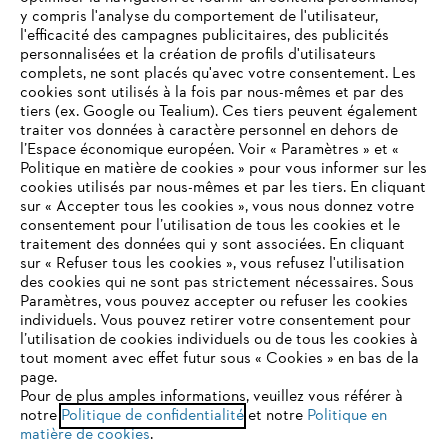
y compris l'analyse du comportement de l'utilisateur,
l'efficacité des campagnes publicitaires, des publicités
personnalisées et la création de profils d'utilisateurs
complets, ne sont placés qu'avec votre consentement. Les
L'Entreprise
cookies sont utilisés à la fois par nous-mêmes et par des
tiers (ex. Google ou Tealium). Ces tiers peuvent également
traiter vos données à caractère personnel en dehors de
l’Espace économique européen. Voir « Paramètres » et «
STIHL FAQ
Politique en matière de cookies » pour vous informer sur les
cookies utilisés par nous-mêmes et par les tiers. En cliquant
sur « Accepter tous les cookies », vous nous donnez votre
consentement pour l’utilisation de tous les cookies et le
VOTRE NAVIGATEUR INTERNET
traitement des données qui y sont associées. En cliquant
Contact
N'EST PLUS PRIS EN CHARGE
sur « Refuser tous les cookies », vous refusez l'utilisation
des cookies qui ne sont pas strictement nécessaires. Sous
Paramètres, vous pouvez accepter ou refuser les cookies
individuels. Vous pouvez retirer votre consentement pour
Vous utilisez un navigateur Internet que nous ne prenons plus
l’utilisation de cookies individuels ou de tous les cookies à
en charge, et certaines fonctionnalités de notre site ne
tout moment avec effet futur sous « Cookies » en bas de la
Politique de protection des données
peuvent fonctionner correctement. Pour une utilisation
page.
optimale de notre site, nous vous recommandons de passer à
Pour de plus amples informations, veuillez vous référer à
Mentions légales
Utilisation des cookies
notre
l'un des navigateurs suivants :
Politique de confidentialité
et notre
Politique en
matière de cookies
.