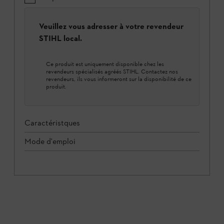
Veuillez vous adresser à votre revendeur
STIHL local.
Ce produit est uniquement disponible chez les
revendeurs spécialisés agréés STIHL. Contactez nos
revendeurs, ils vous informeront sur la disponibilité de ce
produit.
Caractéristques
Mode d'emploi