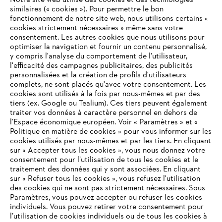
Notre site web utilise des cookies et des technologies
#STIHL
similaires (« cookies »). Pour permettre le bon
fonctionnement de notre site web, nous utilisons certains «
cookies strictement nécessaires » même sans votre
consentement. Les autres cookies que nous utilisons pour
optimiser la navigation et fournir un contenu personnalisé,
y compris l'analyse du comportement de l'utilisateur,
l'efficacité des campagnes publicitaires, des publicités
personnalisées et la création de profils d'utilisateurs
complets, ne sont placés qu'avec votre consentement. Les
L'Entreprise
cookies sont utilisés à la fois par nous-mêmes et par des
tiers (ex. Google ou Tealium). Ces tiers peuvent également
traiter vos données à caractère personnel en dehors de
l’Espace économique européen. Voir « Paramètres » et «
STIHL FAQ
Politique en matière de cookies » pour vous informer sur les
cookies utilisés par nous-mêmes et par les tiers. En cliquant
sur « Accepter tous les cookies », vous nous donnez votre
consentement pour l’utilisation de tous les cookies et le
VOTRE NAVIGATEUR INTERNET
traitement des données qui y sont associées. En cliquant
Contact
N'EST PLUS PRIS EN CHARGE
sur « Refuser tous les cookies », vous refusez l'utilisation
des cookies qui ne sont pas strictement nécessaires. Sous
Paramètres, vous pouvez accepter ou refuser les cookies
individuels. Vous pouvez retirer votre consentement pour
Vous utilisez un navigateur Internet que nous ne prenons plus
l’utilisation de cookies individuels ou de tous les cookies à