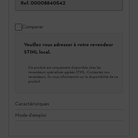
Ref.
00008840542
Comparer
Veuillez vous adresser à votre revendeur
STIHL local.
Ce produit est uniquement disponible chez les
revendeurs spécialisés agréés STIHL. Contactez nos
revendeurs, ils vous informeront sur la disponibilité de ce
produit.
Caractéristques
Mode d'emploi