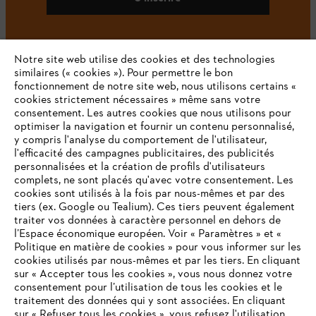
Notre site web utilise des cookies et des technologies
#STIHL
similaires (« cookies »). Pour permettre le bon
fonctionnement de notre site web, nous utilisons certains «
cookies strictement nécessaires » même sans votre
consentement. Les autres cookies que nous utilisons pour
optimiser la navigation et fournir un contenu personnalisé,
y compris l'analyse du comportement de l'utilisateur,
l'efficacité des campagnes publicitaires, des publicités
personnalisées et la création de profils d'utilisateurs
complets, ne sont placés qu'avec votre consentement. Les
L'Entreprise
cookies sont utilisés à la fois par nous-mêmes et par des
tiers (ex. Google ou Tealium). Ces tiers peuvent également
traiter vos données à caractère personnel en dehors de
l’Espace économique européen. Voir « Paramètres » et «
STIHL FAQ
Politique en matière de cookies » pour vous informer sur les
cookies utilisés par nous-mêmes et par les tiers. En cliquant
sur « Accepter tous les cookies », vous nous donnez votre
consentement pour l’utilisation de tous les cookies et le
VOTRE NAVIGATEUR INTERNET
traitement des données qui y sont associées. En cliquant
Contact
N'EST PLUS PRIS EN CHARGE
sur « Refuser tous les cookies », vous refusez l'utilisation