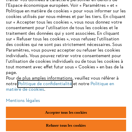
traiter vos données à caractère personnel en dehors de
l’Espace économique européen. Voir « Paramètres » et «
STIHL FAQ
Politique en matière de cookies » pour vous informer sur les
cookies utilisés par nous-mêmes et par les tiers. En cliquant
sur « Accepter tous les cookies », vous nous donnez votre
consentement pour l’utilisation de tous les cookies et le
VOTRE NAVIGATEUR INTERNET
traitement des données qui y sont associées. En cliquant
Contact
N'EST PLUS PRIS EN CHARGE
sur « Refuser tous les cookies », vous refusez l'utilisation
des cookies qui ne sont pas strictement nécessaires. Sous
Paramètres, vous pouvez accepter ou refuser les cookies
individuels. Vous pouvez retirer votre consentement pour
Vous utilisez un navigateur Internet que nous ne prenons plus
l’utilisation de cookies individuels ou de tous les cookies à
en charge, et certaines fonctionnalités de notre site ne
tout moment avec effet futur sous « Cookies » en bas de la
Politique de protection des données
peuvent fonctionner correctement. Pour une utilisation
page.
optimale de notre site, nous vous recommandons de passer à
Pour de plus amples informations, veuillez vous référer à
Mentions légales
Utilisation des cookies
notre
l'un des navigateurs suivants :
Politique de confidentialité
et notre
Politique en
matière de cookies
.
Informations juridiques
Mentions légales
firefox
chrome
Accepter tous les cookies
ANDREAS STIHL NV, Veurtstraat 117, 2870 Puurs-Sint-Amands,
België/Belgique
safari
edge
VAT Number: BE 0427.714.768
Refuser tous les cookies