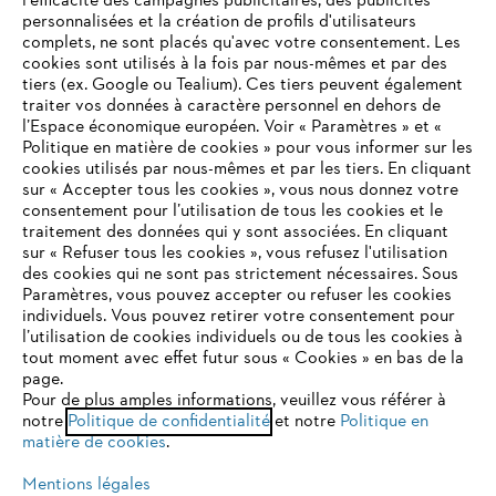
l'efficacité des campagnes publicitaires, des publicités
personnalisées et la création de profils d'utilisateurs
complets, ne sont placés qu'avec votre consentement. Les
L'Entreprise
cookies sont utilisés à la fois par nous-mêmes et par des
tiers (ex. Google ou Tealium). Ces tiers peuvent également
traiter vos données à caractère personnel en dehors de
l’Espace économique européen. Voir « Paramètres » et «
STIHL FAQ
Politique en matière de cookies » pour vous informer sur les
cookies utilisés par nous-mêmes et par les tiers. En cliquant
sur « Accepter tous les cookies », vous nous donnez votre
consentement pour l’utilisation de tous les cookies et le
VOTRE NAVIGATEUR INTERNET
traitement des données qui y sont associées. En cliquant
Contact
N'EST PLUS PRIS EN CHARGE
sur « Refuser tous les cookies », vous refusez l'utilisation
des cookies qui ne sont pas strictement nécessaires. Sous
Paramètres, vous pouvez accepter ou refuser les cookies
individuels. Vous pouvez retirer votre consentement pour
Vous utilisez un navigateur Internet que nous ne prenons plus
l’utilisation de cookies individuels ou de tous les cookies à
en charge, et certaines fonctionnalités de notre site ne
tout moment avec effet futur sous « Cookies » en bas de la
Politique de protection des données
peuvent fonctionner correctement. Pour une utilisation
page.
optimale de notre site, nous vous recommandons de passer à
Pour de plus amples informations, veuillez vous référer à
Mentions légales
Utilisation des cookies
notre
l'un des navigateurs suivants :
Politique de confidentialité
et notre
Politique en
matière de cookies
.
Informations juridiques
Mentions légales