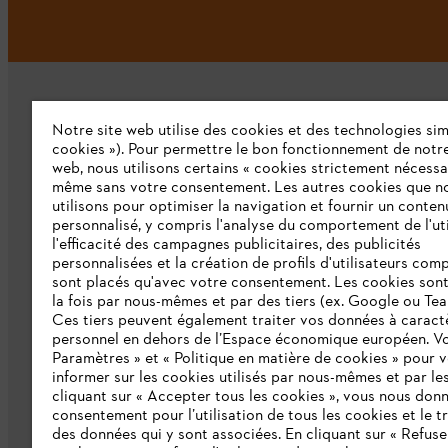
Notre site web utilise des cookies et des technologies simi
cookies »). Pour permettre le bon fonctionnement de notre
web, nous utilisons certains « cookies strictement nécessa
même sans votre consentement. Les autres cookies que n
L'Entreprise
utilisons pour optimiser la navigation et fournir un conten
personnalisé, y compris l'analyse du comportement de l'uti
Qui sommes-nous ?
l'efficacité des campagnes publicitaires, des publicités
personnalisées et la création de profils d'utilisateurs comp
Presse
sont placés qu'avec votre consentement. Les cookies sont 
la fois par nous-mêmes et par des tiers (ex. Google ou Tea
Emploi
Ces tiers peuvent également traiter vos données à caract
personnel en dehors de l’Espace économique européen. Vo
Développement durable
Paramètres » et « Politique en matière de cookies » pour 
informer sur les cookies utilisés par nous-mêmes et par les
Ligne Intégrité STIHL
cliquant sur « Accepter tous les cookies », vous nous don
consentement pour l’utilisation de tous les cookies et le t
Catalogue
des données qui y sont associées. En cliquant sur « Refuse