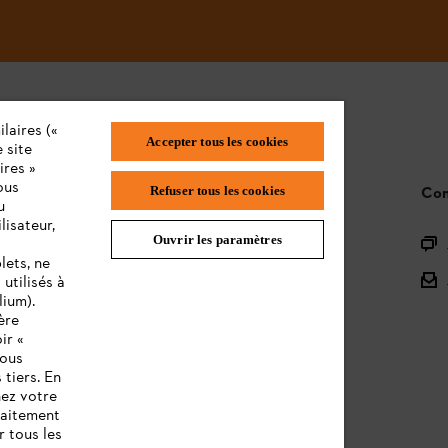
laires («
Accepter tous les cookies
 site
ires »
ous
STIHL FAQ
Con
Refuser tous les cookies
u
lisateur,
Ouvrir les paramètres
L'Enregistrement
lets, ne
L'Assortiment
utilisés à
lium).
Batteries et Matériel Électrique
ère
ir «
Notices d'emploi
vous
 tiers. En
nez votre
raitement
r tous les