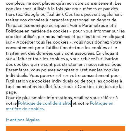
complets, ne sont placés qu'avec votre consentement. Les
L'Entreprise
cookies sont utilisés à la fois par nous-mêmes et par des
tiers (ex. Google ou Tealium). Ces tiers peuvent également
traiter vos données à caractère personnel en dehors de
l’Espace économique européen. Voir « Paramètres » et «
STIHL FAQ
Politique en matière de cookies » pour vous informer sur les
cookies utilisés par nous-mêmes et par les tiers. En cliquant
sur « Accepter tous les cookies », vous nous donnez votre
consentement pour l’utilisation de tous les cookies et le
VOTRE NAVIGATEUR INTERNET
traitement des données qui y sont associées. En cliquant
Contact
N'EST PLUS PRIS EN CHARGE
sur « Refuser tous les cookies », vous refusez l'utilisation
des cookies qui ne sont pas strictement nécessaires. Sous
Paramètres, vous pouvez accepter ou refuser les cookies
individuels. Vous pouvez retirer votre consentement pour
Vous utilisez un navigateur Internet que nous ne prenons plus
l’utilisation de cookies individuels ou de tous les cookies à
en charge, et certaines fonctionnalités de notre site ne
tout moment avec effet futur sous « Cookies » en bas de la
Politique de protection des données
peuvent fonctionner correctement. Pour une utilisation
page.
optimale de notre site, nous vous recommandons de passer à
Pour de plus amples informations, veuillez vous référer à
Mentions légales
Utilisation des cookies
notre
l'un des navigateurs suivants :
Politique de confidentialité
et notre
Politique en
matière de cookies
.
Informations juridiques
Mentions légales
firefox
chrome