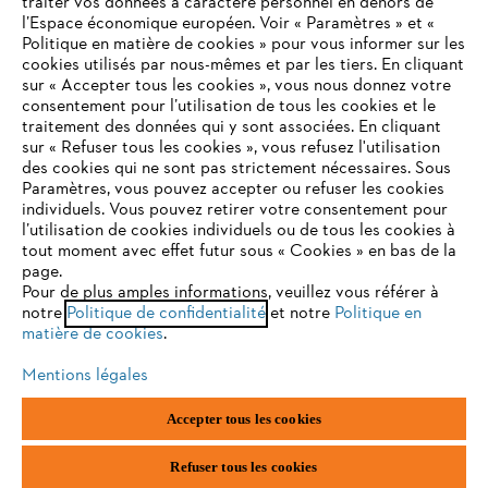
traiter vos données à caractère personnel en dehors de
l’Espace économique européen. Voir « Paramètres » et «
STIHL FAQ
Politique en matière de cookies » pour vous informer sur les
cookies utilisés par nous-mêmes et par les tiers. En cliquant
sur « Accepter tous les cookies », vous nous donnez votre
consentement pour l’utilisation de tous les cookies et le
VOTRE NAVIGATEUR INTERNET
traitement des données qui y sont associées. En cliquant
Contact
N'EST PLUS PRIS EN CHARGE
sur « Refuser tous les cookies », vous refusez l'utilisation
des cookies qui ne sont pas strictement nécessaires. Sous
Paramètres, vous pouvez accepter ou refuser les cookies
individuels. Vous pouvez retirer votre consentement pour
Vous utilisez un navigateur Internet que nous ne prenons plus
l’utilisation de cookies individuels ou de tous les cookies à
en charge, et certaines fonctionnalités de notre site ne
tout moment avec effet futur sous « Cookies » en bas de la
Politique de protection des données
peuvent fonctionner correctement. Pour une utilisation
page.
optimale de notre site, nous vous recommandons de passer à
Pour de plus amples informations, veuillez vous référer à
Mentions légales
Utilisation des cookies
notre
l'un des navigateurs suivants :
Politique de confidentialité
et notre
Politique en
matière de cookies
.
Informations juridiques
Mentions légales
firefox
chrome
Accepter tous les cookies
ANDREAS STIHL NV, Veurtstraat 117, 2870 Puurs-Sint-Amands,
België/Belgique
safari
edge
VAT Number: BE 0427.714.768
Refuser tous les cookies