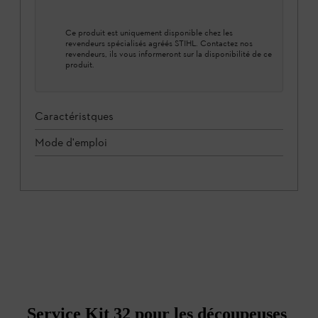
Ce produit est uniquement disponible chez les
revendeurs spécialisés agréés STIHL. Contactez nos
revendeurs, ils vous informeront sur la disponibilité de ce
produit.
Caractéristques
Mode d'emploi
Service Kit 32 pour les découpeuses