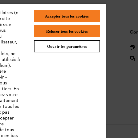
laires («
Accepter tous les cookies
 site
ires »
ous
STIHL FAQ
Con
Refuser tous les cookies
u
lisateur,
Ouvrir les paramètres
L'Enregistrement
lets, ne
L'Assortiment
utilisés à
lium).
Batteries et Matériel Électrique
ère
ir «
Notices d'emploi
vous
 tiers. En
nez votre
raitement
r tous les
t pas
ccepter
re
de tous
 » en bas