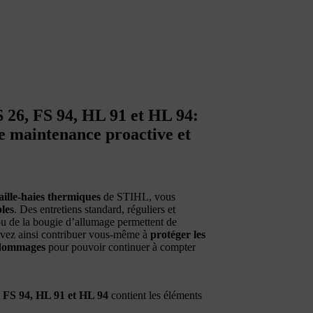
S 26, FS 94, HL 91 et HL 94:
e maintenance proactive et
ille-haies thermiques
de STIHL, vous
les
. Des entretiens standard, réguliers et
 ou de la bougie d’allumage permettent de
vez ainsi contribuer vous-même à
protéger les
s dommages
pour pouvoir continuer à compter
, FS 94, HL 91 et HL 94
contient les éléments