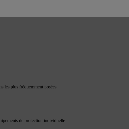
ons les plus fréquemment posées
quipements de protection individuelle