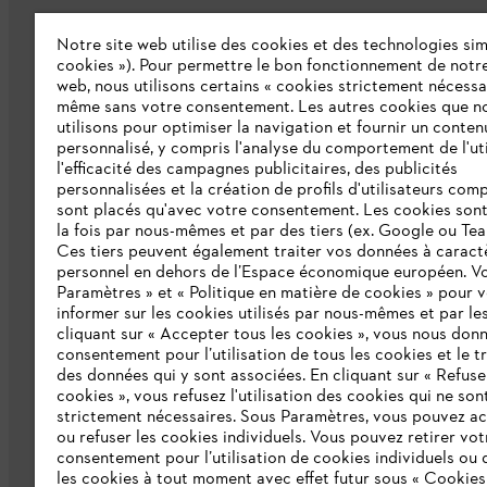
Notre site web utilise des cookies et des technologies simi
cookies »). Pour permettre le bon fonctionnement de notre
web, nous utilisons certains « cookies strictement nécessa
même sans votre consentement. Les autres cookies que n
L'Entreprise
utilisons pour optimiser la navigation et fournir un conten
personnalisé, y compris l'analyse du comportement de l'uti
Qui sommes-nous ?
l'efficacité des campagnes publicitaires, des publicités
personnalisées et la création de profils d'utilisateurs comp
Presse
sont placés qu'avec votre consentement. Les cookies sont 
la fois par nous-mêmes et par des tiers (ex. Google ou Tea
Emploi
Ces tiers peuvent également traiter vos données à caract
personnel en dehors de l’Espace économique européen. Vo
Développement durable
Paramètres » et « Politique en matière de cookies » pour 
informer sur les cookies utilisés par nous-mêmes et par les
Ligne Intégrité STIHL
cliquant sur « Accepter tous les cookies », vous nous don
consentement pour l’utilisation de tous les cookies et le t
Catalogue
des données qui y sont associées. En cliquant sur « Refuse
cookies », vous refusez l'utilisation des cookies qui ne son
strictement nécessaires. Sous Paramètres, vous pouvez a
ou refuser les cookies individuels. Vous pouvez retirer vot
consentement pour l’utilisation de cookies individuels ou 
les cookies à tout moment avec effet futur sous « Cookies