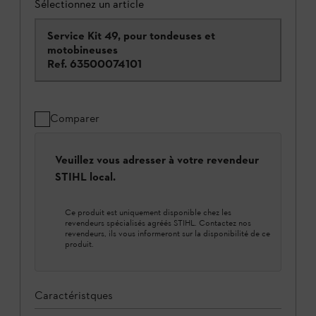
Sélectionnez un article
Service Kit 49, pour tondeuses et
motobineuses
Ref.
63500074101
Comparer
Veuillez vous adresser à votre revendeur
STIHL local.
Ce produit est uniquement disponible chez les
revendeurs spécialisés agréés STIHL. Contactez nos
revendeurs, ils vous informeront sur la disponibilité de ce
produit.
Caractéristques