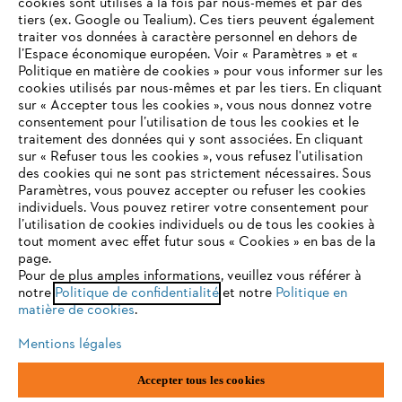
cookies sont utilisés à la fois par nous-mêmes et par des
tiers (ex. Google ou Tealium). Ces tiers peuvent également
traiter vos données à caractère personnel en dehors de
l’Espace économique européen. Voir « Paramètres » et «
STIHL FAQ
Politique en matière de cookies » pour vous informer sur les
cookies utilisés par nous-mêmes et par les tiers. En cliquant
sur « Accepter tous les cookies », vous nous donnez votre
consentement pour l’utilisation de tous les cookies et le
VOTRE NAVIGATEUR INTERNET
traitement des données qui y sont associées. En cliquant
Contact
N'EST PLUS PRIS EN CHARGE
sur « Refuser tous les cookies », vous refusez l'utilisation
des cookies qui ne sont pas strictement nécessaires. Sous
Paramètres, vous pouvez accepter ou refuser les cookies
individuels. Vous pouvez retirer votre consentement pour
Vous utilisez un navigateur Internet que nous ne prenons plus
l’utilisation de cookies individuels ou de tous les cookies à
en charge, et certaines fonctionnalités de notre site ne
tout moment avec effet futur sous « Cookies » en bas de la
Politique de protection des données
peuvent fonctionner correctement. Pour une utilisation
page.
optimale de notre site, nous vous recommandons de passer à
Pour de plus amples informations, veuillez vous référer à
Mentions légales
Utilisation des cookies
notre
l'un des navigateurs suivants :
Politique de confidentialité
et notre
Politique en
matière de cookies
.
Informations juridiques
Mentions légales
firefox
chrome
Accepter tous les cookies
ANDREAS STIHL NV, Veurtstraat 117, 2870 Puurs-Sint-Amands,
België/Belgique