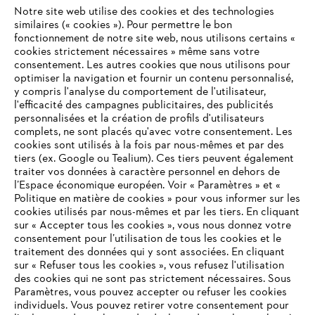
Notre site web utilise des cookies et des technologies
#STIHL
similaires (« cookies »). Pour permettre le bon
fonctionnement de notre site web, nous utilisons certains «
cookies strictement nécessaires » même sans votre
consentement. Les autres cookies que nous utilisons pour
optimiser la navigation et fournir un contenu personnalisé,
y compris l'analyse du comportement de l'utilisateur,
l'efficacité des campagnes publicitaires, des publicités
personnalisées et la création de profils d'utilisateurs
complets, ne sont placés qu'avec votre consentement. Les
L'Entreprise
cookies sont utilisés à la fois par nous-mêmes et par des
tiers (ex. Google ou Tealium). Ces tiers peuvent également
traiter vos données à caractère personnel en dehors de
l’Espace économique européen. Voir « Paramètres » et «
STIHL FAQ
Politique en matière de cookies » pour vous informer sur les
cookies utilisés par nous-mêmes et par les tiers. En cliquant
sur « Accepter tous les cookies », vous nous donnez votre
consentement pour l’utilisation de tous les cookies et le
VOTRE NAVIGATEUR INTERNET
traitement des données qui y sont associées. En cliquant
Contact
N'EST PLUS PRIS EN CHARGE
sur « Refuser tous les cookies », vous refusez l'utilisation
des cookies qui ne sont pas strictement nécessaires. Sous
Paramètres, vous pouvez accepter ou refuser les cookies
individuels. Vous pouvez retirer votre consentement pour
Vous utilisez un navigateur Internet que nous ne prenons plus