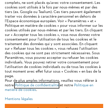
complets, ne sont placés qu'avec votre consentement. Les
L'Entreprise
cookies sont utilisés à la fois par nous-mêmes et par des
tiers (ex. Google ou Tealium). Ces tiers peuvent également
traiter vos données à caractère personnel en dehors de
l’Espace économique européen. Voir « Paramètres » et «
STIHL FAQ
Politique en matière de cookies » pour vous informer sur les
cookies utilisés par nous-mêmes et par les tiers. En cliquant
sur « Accepter tous les cookies », vous nous donnez votre
consentement pour l’utilisation de tous les cookies et le
VOTRE NAVIGATEUR INTERNET
traitement des données qui y sont associées. En cliquant
Contact
N'EST PLUS PRIS EN CHARGE
sur « Refuser tous les cookies », vous refusez l'utilisation
des cookies qui ne sont pas strictement nécessaires. Sous
Paramètres, vous pouvez accepter ou refuser les cookies
individuels. Vous pouvez retirer votre consentement pour
Vous utilisez un navigateur Internet que nous ne prenons plus
l’utilisation de cookies individuels ou de tous les cookies à
en charge, et certaines fonctionnalités de notre site ne
tout moment avec effet futur sous « Cookies » en bas de la
Politique de protection des données
peuvent fonctionner correctement. Pour une utilisation
page.
optimale de notre site, nous vous recommandons de passer à
Pour de plus amples informations, veuillez vous référer à
Mentions légales
Utilisation des cookies
notre
l'un des navigateurs suivants :
Politique de confidentialité
et notre
Politique en
matière de cookies
.
Informations juridiques
Mentions légales
firefox
chrome