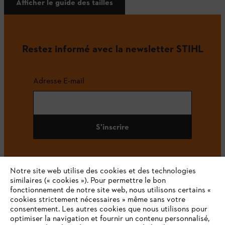
Afficher le guide des tailles
Restez informé avec la newsletter STIHL
Adresse E-mail
S'inscrire
Notre site web utilise des cookies et des technologies
#STIHL
similaires (« cookies »). Pour permettre le bon
fonctionnement de notre site web, nous utilisons certains «
cookies strictement nécessaires » même sans votre
consentement. Les autres cookies que nous utilisons pour
optimiser la navigation et fournir un contenu personnalisé,