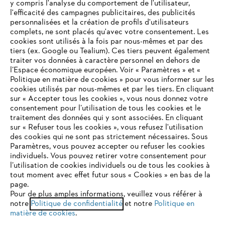
y compris l'analyse du comportement de l'utilisateur,
l'efficacité des campagnes publicitaires, des publicités
personnalisées et la création de profils d'utilisateurs
complets, ne sont placés qu'avec votre consentement. Les
L'Entreprise
cookies sont utilisés à la fois par nous-mêmes et par des
tiers (ex. Google ou Tealium). Ces tiers peuvent également
traiter vos données à caractère personnel en dehors de
l’Espace économique européen. Voir « Paramètres » et «
STIHL FAQ
Politique en matière de cookies » pour vous informer sur les
cookies utilisés par nous-mêmes et par les tiers. En cliquant
sur « Accepter tous les cookies », vous nous donnez votre
consentement pour l’utilisation de tous les cookies et le
VOTRE NAVIGATEUR INTERNET
traitement des données qui y sont associées. En cliquant
Contact
N'EST PLUS PRIS EN CHARGE
sur « Refuser tous les cookies », vous refusez l'utilisation
des cookies qui ne sont pas strictement nécessaires. Sous
Paramètres, vous pouvez accepter ou refuser les cookies
individuels. Vous pouvez retirer votre consentement pour
Vous utilisez un navigateur Internet que nous ne prenons plus
l’utilisation de cookies individuels ou de tous les cookies à
en charge, et certaines fonctionnalités de notre site ne
tout moment avec effet futur sous « Cookies » en bas de la
Politique de protection des données
peuvent fonctionner correctement. Pour une utilisation
page.
optimale de notre site, nous vous recommandons de passer à
Pour de plus amples informations, veuillez vous référer à
Mentions légales
Utilisation des cookies
notre
l'un des navigateurs suivants :
Politique de confidentialité
et notre
Politique en
matière de cookies
.
Informations juridiques