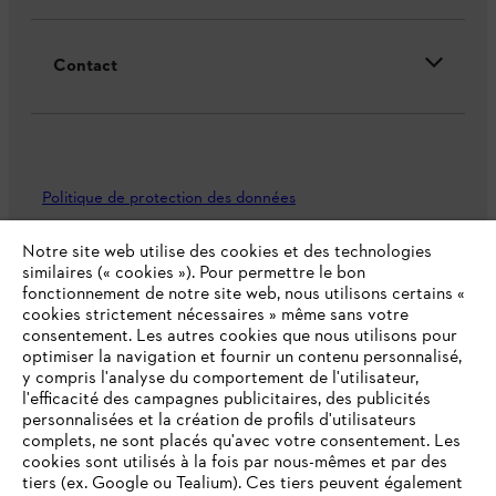
Contact
Politique de protection des données
Mentions légales
Utilisation des cookies
Notre site web utilise des cookies et des technologies
similaires (« cookies »). Pour permettre le bon
fonctionnement de notre site web, nous utilisons certains «
Informations juridiques
cookies strictement nécessaires » même sans votre
consentement. Les autres cookies que nous utilisons pour
optimiser la navigation et fournir un contenu personnalisé,
ANDREAS STIHL NV, Veurtstraat 117, 2870 Puurs-Sint-Amands,
y compris l'analyse du comportement de l'utilisateur,
België/Belgique
l'efficacité des campagnes publicitaires, des publicités
VAT Number: BE 0427.714.768
personnalisées et la création de profils d'utilisateurs
complets, ne sont placés qu'avec votre consentement. Les
cookies sont utilisés à la fois par nous-mêmes et par des
tiers (ex. Google ou Tealium). Ces tiers peuvent également