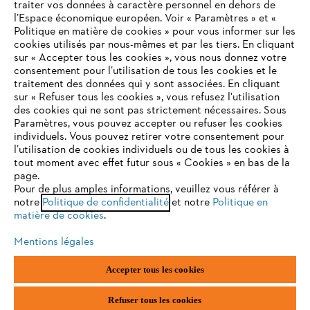
traiter vos données à caractère personnel en dehors de
l’Espace économique européen. Voir « Paramètres » et «
Politique en matière de cookies » pour vous informer sur les
cookies utilisés par nous-mêmes et par les tiers. En cliquant
sur « Accepter tous les cookies », vous nous donnez votre
consentement pour l’utilisation de tous les cookies et le
VOTRE NAVIGATEUR INTERNET
traitement des données qui y sont associées. En cliquant
N'EST PLUS PRIS EN CHARGE
sur « Refuser tous les cookies », vous refusez l'utilisation
des cookies qui ne sont pas strictement nécessaires. Sous
Paramètres, vous pouvez accepter ou refuser les cookies
individuels. Vous pouvez retirer votre consentement pour
Vous utilisez un navigateur Internet que nous ne prenons plus
l’utilisation de cookies individuels ou de tous les cookies à
en charge, et certaines fonctionnalités de notre site ne
tout moment avec effet futur sous « Cookies » en bas de la
peuvent fonctionner correctement. Pour une utilisation
page.
optimale de notre site, nous vous recommandons de passer à
Pour de plus amples informations, veuillez vous référer à
notre
l'un des navigateurs suivants :
Politique de confidentialité
et notre
Politique en
matière de cookies
.
Mentions légales
firefox
chrome
Accepter tous les cookies
safari
edge
Refuser tous les cookies