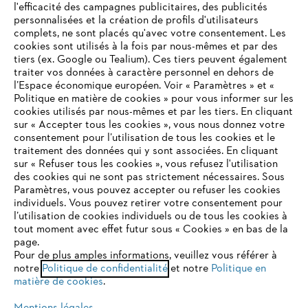
l'efficacité des campagnes publicitaires, des publicités
personnalisées et la création de profils d'utilisateurs
complets, ne sont placés qu'avec votre consentement. Les
L'Entreprise
cookies sont utilisés à la fois par nous-mêmes et par des
tiers (ex. Google ou Tealium). Ces tiers peuvent également
traiter vos données à caractère personnel en dehors de
l’Espace économique européen. Voir « Paramètres » et «
STIHL FAQ
Politique en matière de cookies » pour vous informer sur les
cookies utilisés par nous-mêmes et par les tiers. En cliquant
sur « Accepter tous les cookies », vous nous donnez votre
consentement pour l’utilisation de tous les cookies et le
VOTRE NAVIGATEUR INTERNET
traitement des données qui y sont associées. En cliquant
Contact
N'EST PLUS PRIS EN CHARGE
sur « Refuser tous les cookies », vous refusez l'utilisation
des cookies qui ne sont pas strictement nécessaires. Sous
Paramètres, vous pouvez accepter ou refuser les cookies
individuels. Vous pouvez retirer votre consentement pour
Vous utilisez un navigateur Internet que nous ne prenons plus
l’utilisation de cookies individuels ou de tous les cookies à
en charge, et certaines fonctionnalités de notre site ne
tout moment avec effet futur sous « Cookies » en bas de la
Politique de protection des données
peuvent fonctionner correctement. Pour une utilisation
page.
optimale de notre site, nous vous recommandons de passer à
Pour de plus amples informations, veuillez vous référer à
Mentions légales
Utilisation des cookies
notre
l'un des navigateurs suivants :
Politique de confidentialité
et notre
Politique en
matière de cookies
.
Informations juridiques